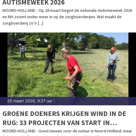
AUTISMEWEEK 2026
NOORD-HOLLAND - Op 28 maart begint de nationale Autismeweek 2026
en NH zoomt onder meer in op de zorgboerderijen. Wat maakt de
zorgboerderij zo’n [...]
25 maart 2026, 9:27 uur
|
GROENE DOENERS KRIJGEN WIND IN DE
RUG: 33 PROJECTEN VAN START IN
NOORD-HOLLAND
NOORD-HOLLAND - Goed nieuws voor de natuur in Noord-Holland: maar