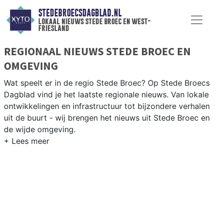
STEDEBROECSDAGBLAD.NL
lokaal nieuws stede broec en west-
friesland
REGIONAAL NIEUWS STEDE BROEC EN
OMGEVING
Wat speelt er in de regio Stede Broec? Op Stede Broecs
Dagblad vind je het laatste regionale nieuws. Van lokale
ontwikkelingen en infrastructuur tot bijzondere verhalen
uit de buurt - wij brengen het nieuws uit Stede Broec en
de wijde omgeving.
REGIONIEUWS STEDE BROEC
Naast Stede Broec volgen wij ook het nieuws uit
Enkhuizen, Drechterland, Hoorn en andere West-Friese
gemeenten.