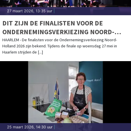
27 maart 2026, 13:35 uur
|
DIT ZIJN DE FINALISTEN VOOR DE
ONDERNEMINGSVERKIEZING NOORD-
HOLLAND 2026
HAARLEM - De finalisten voor de Ondernemingsverkiezing Noord-
Holland 2026 zijn bekend. Tijdens de finale op woensdag 27 mei in
Haarlem strijden de [...]
25 maart 2026, 14:30 uur
|