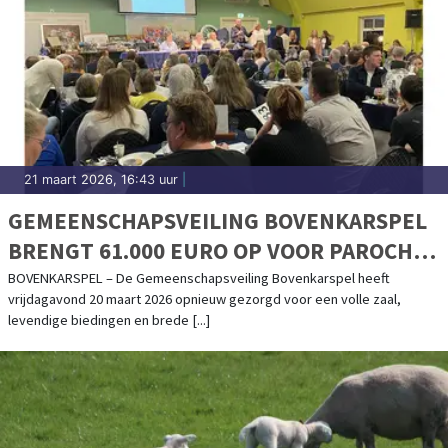
21 maart 2026, 16:43 uur
|
GEMEENSCHAPSVEILING BOVENKARSPEL
BRENGT 61.000 EURO OP VOOR PAROCHIE
EN VERENIGINGEN
BOVENKARSPEL – De Gemeenschapsveiling Bovenkarspel heeft
vrijdagavond 20 maart 2026 opnieuw gezorgd voor een volle zaal,
levendige biedingen en brede [...]