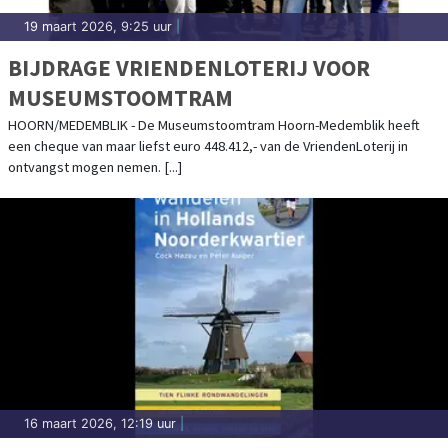
19 maart 2026, 9:25 uur
|
BIJDRAGE VRIENDENLOTERIJ VOOR
MUSEUMSTOOMTRAM
HOORN/MEDEMBLIK - De Museumstoomtram Hoorn-Medemblik heeft
een cheque van maar liefst euro 448.412,- van de VriendenLoterij in
ontvangst mogen nemen. [...]
16 maart 2026, 12:19 uur
|