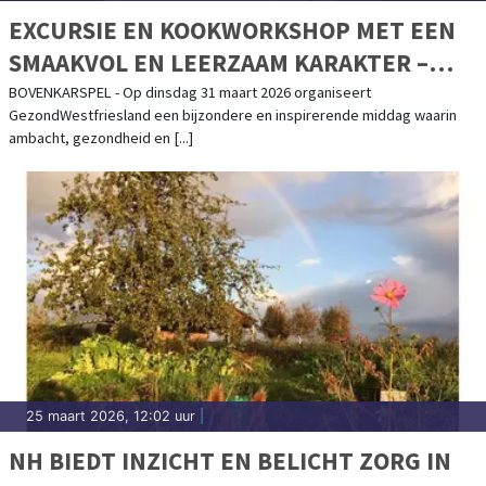
EXCURSIE EN KOOKWORKSHOP MET EEN
SMAAKVOL EN LEERZAAM KARAKTER –
DINSDAG 31 MAART 2026
BOVENKARSPEL - Op dinsdag 31 maart 2026 organiseert
GezondWestfriesland een bijzondere en inspirerende middag waarin
ambacht, gezondheid en [...]
25 maart 2026, 12:02 uur
|
NH BIEDT INZICHT EN BELICHT ZORG IN