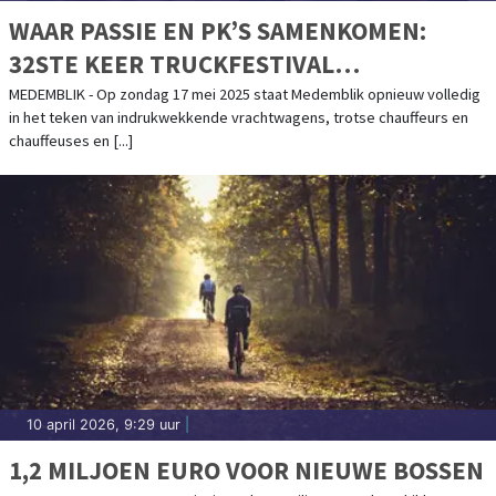
WAAR PASSIE EN PK’S SAMENKOMEN:
32STE KEER TRUCKFESTIVAL
WESTFRIESLAND
MEDEMBLIK - Op zondag 17 mei 2025 staat Medemblik opnieuw volledig
in het teken van indrukwekkende vrachtwagens, trotse chauffeurs en
chauffeuses en [...]
10 april 2026, 9:29 uur
|
1,2 MILJOEN EURO VOOR NIEUWE BOSSEN