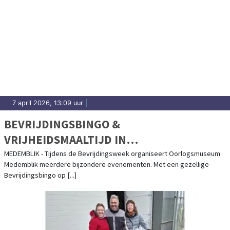
7 april 2026, 13:09 uur
|
BEVRIJDINGSBINGO &
VRIJHEIDSMAALTIJD IN
OORLOGSMUSEUM MEDEMBLIK
MEDEMBLIK - Tijdens de Bevrijdingsweek organiseert Oorlogsmuseum
Medemblik meerdere bijzondere evenementen. Met een gezellige
Bevrijdingsbingo op [...]