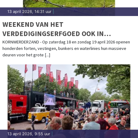
13 april 2026, 14:31 uur
|
WEEKEND VAN HET
VERDEDIGINGSERFGOED OOK IN
KAZEMATTENMUSEUM
KORNWERDERZAND - Op zaterdag 18 en zondag 19 april 2026 openen
honderden forten, vestingen, bunkers en waterlinies hun massieve
deuren voor het grote [...]
13 april 2026, 9:55 uur
|