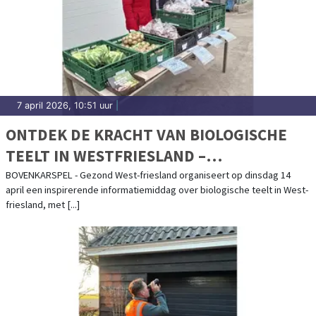
7 april 2026, 10:51 uur
|
ONTDEK DE KRACHT VAN BIOLOGISCHE
TEELT IN WESTFRIESLAND –
INFORMATIEMIDDAG EN KOOKWORKSHOP
BOVENKARSPEL - Gezond West-friesland organiseert op dinsdag 14
april een inspirerende informatiemiddag over biologische teelt in West-
IN BOVENKARSPEL
friesland, met [...]