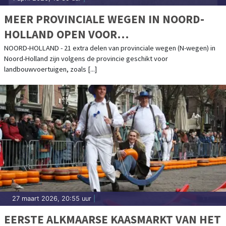
MEER PROVINCIALE WEGEN IN NOORD-
HOLLAND OPEN VOOR
LANDBOUWVERKEER
NOORD-HOLLAND - 21 extra delen van provinciale wegen (N-wegen) in
Noord-Holland zijn volgens de provincie geschikt voor
landbouwvoertuigen, zoals [...]
27 maart 2026, 20:55 uur
|
EERSTE ALKMAARSE KAASMARKT VAN HET