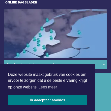
ONLINE DAGBLADEN
Overige dagbladen in de regio
Deze website maakt gebruik van cookies om
Algemene voorwaarden
ervoor te zorgen dat u de beste ervaring krijgt
op onze website
Lees meer
Disclaimer
Privacy Statement
Ik accepteer cookies
Copyright (c) 2026 | Stedebroecsdagblad.nl - Alle rechten