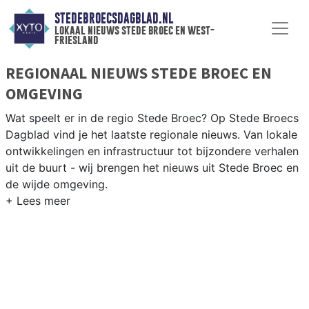
STEDEBROECSDAGBLAD.NL
lokaal nieuws stede broec en west-
friesland
REGIONAAL NIEUWS STEDE BROEC EN
OMGEVING
Wat speelt er in de regio Stede Broec? Op Stede Broecs
Dagblad vind je het laatste regionale nieuws. Van lokale
ontwikkelingen en infrastructuur tot bijzondere verhalen
uit de buurt - wij brengen het nieuws uit Stede Broec en
de wijde omgeving.
REGIONIEUWS STEDE BROEC
Naast Stede Broec volgen wij ook het nieuws uit
Enkhuizen, Drechterland, Hoorn en andere West-Friese
gemeenten.