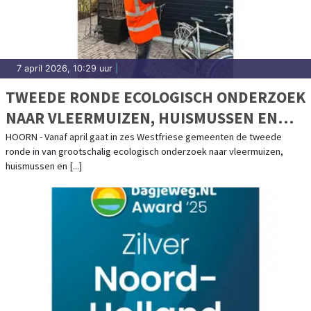
7 april 2026, 10:29 uur
|
TWEEDE RONDE ECOLOGISCH ONDERZOEK
NAAR VLEERMUIZEN, HUISMUSSEN EN
GIERZWALUWEN IN ZES WESTFRIESE
HOORN - Vanaf april gaat in zes Westfriese gemeenten de tweede
ronde in van grootschalig ecologisch onderzoek naar vleermuizen,
GEMEENTEN
huismussen en [...]