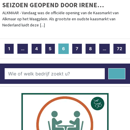
SEIZOEN GEOPEND DOOR IRENE
SCHOUTEN
ALKMAAR - Vandaag was de officiële opening van de Kaasmarkt van
Alkmaar op het Waagplein. Als grootste en oudste kaasmarkt van
Nederland luidt deze [...]
1
...
4
5
6
(current)
7
8
...
72