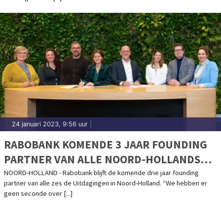
24 januari 2023, 9:56 uur
|
RABOBANK KOMENDE 3 JAAR FOUNDING
PARTNER VAN ALLE NOORD-HOLLANDSE
UITDAGINGEN
NOORD-HOLLAND - Rabobank blijft de komende drie jaar founding
partner van alle zes de Uitdagingen in Noord-Holland. “We hebben er
geen seconde over [...]