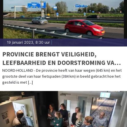
19 januari 2023, 8:30 uur
|
PROVINCIE BRENGT VEILIGHEID,
LEEFBAARHEID EN DOORSTROMING VAN
NOORD-HOLLANDSE WEGEN IN KAART
NOORD-HOLLAND - De provincie heeft van haar wegen (645 km) en het
grootste deel van haar fietspaden (384 km) in beeld gebracht hoe het
gesteld is met [...]