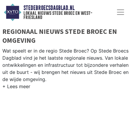
STEDEBROECSDAGBLAD.NL
lokaal nieuws stede broec en west-
friesland
REGIONAAL NIEUWS STEDE BROEC EN
OMGEVING
Wat speelt er in de regio Stede Broec? Op Stede Broecs
Dagblad vind je het laatste regionale nieuws. Van lokale
ontwikkelingen en infrastructuur tot bijzondere verhalen
uit de buurt - wij brengen het nieuws uit Stede Broec en
de wijde omgeving.
REGIONIEUWS STEDE BROEC
Naast Stede Broec volgen wij ook het nieuws uit
Enkhuizen, Drechterland, Hoorn en andere West-Friese
gemeenten.