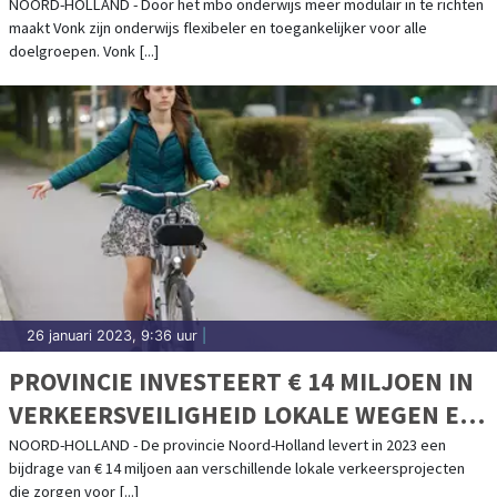
SAMENWERKING!: MODULAIR MBO-
NOORD-HOLLAND - Door het mbo onderwijs meer modulair in te richten
maakt Vonk zijn onderwijs flexibeler en toegankelijker voor alle
ONDERWIJS VOOR IEDEREEN
doelgroepen. Vonk [...]
TOEGANKELIJK
26 januari 2023, 9:36 uur
|
PROVINCIE INVESTEERT € 14 MILJOEN IN
VERKEERSVEILIGHEID LOKALE WEGEN EN
FIETSPADEN
NOORD-HOLLAND - De provincie Noord-Holland levert in 2023 een
bijdrage van € 14 miljoen aan verschillende lokale verkeersprojecten
die zorgen voor [...]