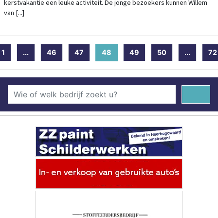
kerstvakantie een leuke activiteit. De jonge bezoekers kunnen Willem
van [...]
1
...
46
47
48
(current)
49
50
...
72