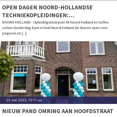
OPEN DAGEN NOORD-HOLLANDSE
TECHNIEKOPLEIDINGEN:
PRAKTIJKOPLEIDINGEN
NOORD-HOLLAND - Opleidingsbedrijven IW Noord-Holland en Goflex
zetten donderdag 8 juni in heel Noord-Holland de deuren open voor
INSTALLATIEBRANCHE BIEDEN VEEL
jongeren en [...]
PERSPECTIEF DOOR ENERGIETRANSITIE
25 mei 2023, 13:11 uur
|
NIEUW PAND OMRING AAN HOOFDSTRAAT