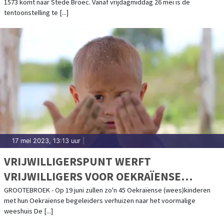
1573 komt naar Stede Broec. Vanaf vrijdagmiddag 26 mei is de
tentoonstelling te [...]
17 mei 2023, 13:13 uur
|
VRIJWILLIGERSPUNT WERFT
VRIJWILLIGERS VOOR OEKRAÏENSE
(WEES)KINDEREN
GROOTEBROEK - Op 19 juni zullen zo'n 45 Oekraïense (wees)kinderen
met hun Oekraïense begeleiders verhuizen naar het voormalige
weeshuis De [...]