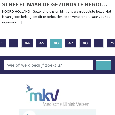
STREEFT NAAR DE GEZONDSTE REGIO
VAN NEDERLAND
NOORD-HOLLAND - Gezondheid is en blijft ons waardevolste bezit. Het
is van groot belang om dit te behouden en te versterken. Daar zet het
regionale [...]
1
...
44
45
46
(current)
47
48
...
72