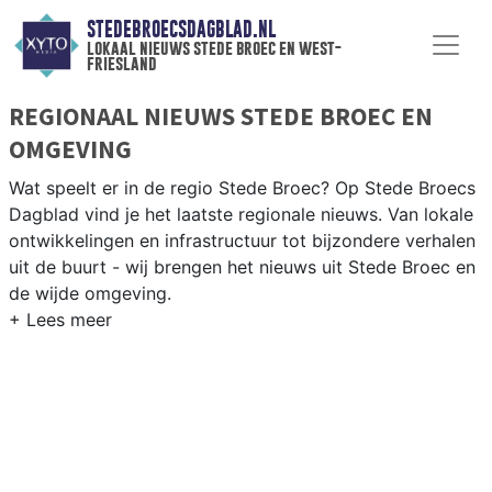
STEDEBROECSDAGBLAD.NL
lokaal nieuws stede broec en west-
friesland
REGIONAAL NIEUWS STEDE BROEC EN
OMGEVING
Wat speelt er in de regio Stede Broec? Op Stede Broecs
Dagblad vind je het laatste regionale nieuws. Van lokale
ontwikkelingen en infrastructuur tot bijzondere verhalen
uit de buurt - wij brengen het nieuws uit Stede Broec en
de wijde omgeving.
REGIONIEUWS STEDE BROEC
Naast Stede Broec volgen wij ook het nieuws uit
Enkhuizen, Drechterland, Hoorn en andere West-Friese
gemeenten.