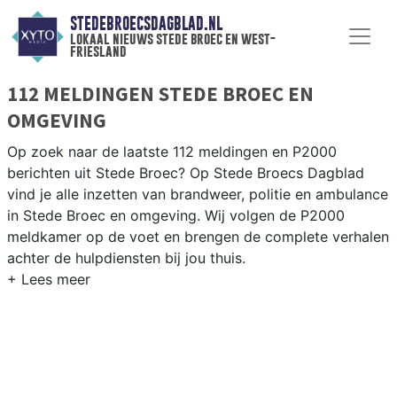
STEDEBROECSDAGBLAD.NL
lokaal nieuws stede broec en west-
friesland
112 MELDINGEN STEDE BROEC EN
OMGEVING
Op zoek naar de laatste 112 meldingen en P2000
berichten uit Stede Broec? Op Stede Broecs Dagblad
vind je alle inzetten van brandweer, politie en ambulance
in Stede Broec en omgeving. Wij volgen de P2000
meldkamer op de voet en brengen de complete verhalen
achter de hulpdiensten bij jou thuis.
P2000 MELDINGEN STEDE BROEC
Van incidenten op de N307 en de Streekweg tot
meldingen in Bovenkarspel, Grootebroek en Lutjebroek
— onze redactie brengt het 112-nieuws uit Stede Broec.