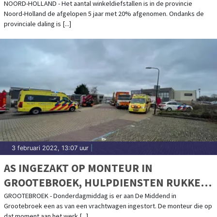
NOORD-HOLLAND - Het aantal winkeldiefstallen is in de provincie
Noord-Holland de afgelopen 5 jaar met 20% afgenomen. Ondanks de
provinciale daling is [...]
3 februari 2022, 13:07 uur
|
AS INGEZAKT OP MONTEUR IN
GROOTEBROEK, HULPDIENSTEN RUKKEN
MASSAAL UIT
GROOTEBROEK - Donderdagmiddag is er aan De Middend in
Grootebroek een as van een vrachtwagen ingestort. De monteur die op
dat moment aan het werk [...]