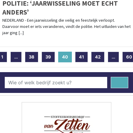
POLITIE: ‘JAARWISSELING MOET ECHT
ANDERS’
NEDERLAND - Een jaarwisseling die veilig en feestelijk verloopt.
Daarvoor moet er iets veranderen, vindt de politie. Het uitluiden van het
jaar ging [...]
1
...
38
39
40
(current)
41
42
...
60