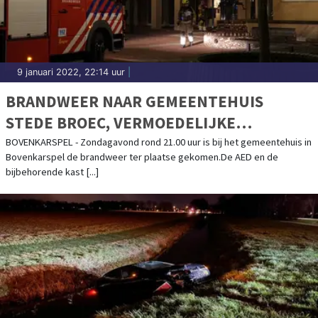
9 januari 2022, 22:14 uur
|
BRANDWEER NAAR GEMEENTEHUIS
STEDE BROEC, VERMOEDELIJKE
KORTSLUITING
BOVENKARSPEL - Zondagavond rond 21.00 uur is bij het gemeentehuis in
Bovenkarspel de brandweer ter plaatse gekomen.De AED en de
bijbehorende kast [...]