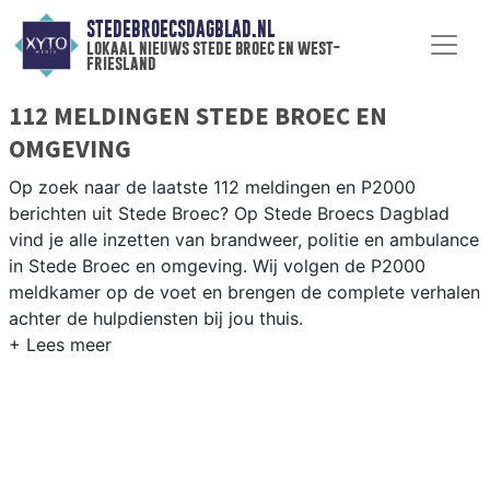
STEDEBROECSDAGBLAD.NL
lokaal nieuws stede broec en west-
friesland
112 MELDINGEN STEDE BROEC EN
OMGEVING
Op zoek naar de laatste 112 meldingen en P2000
berichten uit Stede Broec? Op Stede Broecs Dagblad
vind je alle inzetten van brandweer, politie en ambulance
in Stede Broec en omgeving. Wij volgen de P2000
meldkamer op de voet en brengen de complete verhalen
achter de hulpdiensten bij jou thuis.
P2000 MELDINGEN STEDE BROEC
Van incidenten op de N307 en de Streekweg tot
meldingen in Bovenkarspel, Grootebroek en Lutjebroek
— onze redactie brengt het 112-nieuws uit Stede Broec.