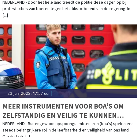
NEDERLAND - Door het hele land treedt de politie deze dagen op bij
protestacties van boeren tegen het stikstofbeleid van de regering. In
[...]
23 juni 2022, 17:57 uur
|
MEER INSTRUMENTEN VOOR BOA’S OM
ZELFSTANDIG EN VEILIG TE KUNNEN
WERKEN
NEDERLAND - Buitengewoon opsporingsambtenaren (boa’s) spelen een
steeds belangrijkere rol in de leefbaarheid en veiligheid van ons land.
Om de taak [...]