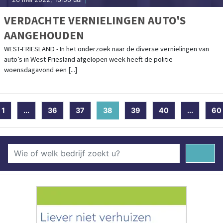
VERDACHTE VERNIELINGEN AUTO'S
AANGEHOUDEN
WEST-FRIESLAND - In het onderzoek naar de diverse vernielingen van
auto’s in West-Friesland afgelopen week heeft de politie
woensdagavond een [...]
1
...
36
37
38
(current)
39
40
...
60