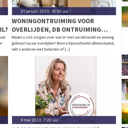
31 januari 2023, 16:50 uur
|
WONINGONTRUIMING VOOR
IL?
OVERLIJDEN, DB ONTRUIMING
HELPT
 van
Maakt u zich zorgen over wat er met uw inboedel en woning
or
gebeurt na uw overlijden? Bent u bijvoorbeeld alleenstaand,
wilt u anderen niet belasten of [...]
9 mei 2022, 7:20 uur
|