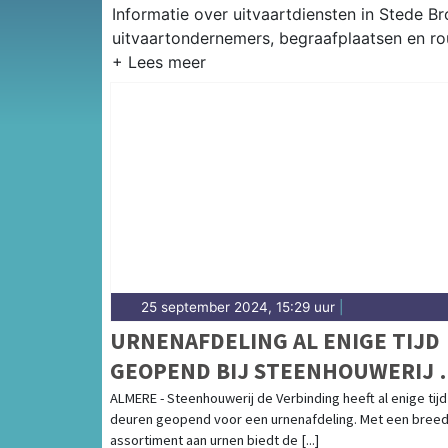
Informatie over uitvaartdiensten in Stede B
uitvaartondernemers, begraafplaatsen en ro
25 september 2024, 15:29 uur
|
URNENAFDELING AL ENIGE TIJD
GEOPEND BIJ STEENHOUWERIJ 
VERBINDING
ALMERE - Steenhouwerij de Verbinding heeft al enige tijd
deuren geopend voor een urnenafdeling. Met een bree
assortiment aan urnen biedt de [...]