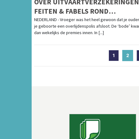
OVER UITVAARTVERZEKERINGEN
FEITEN & FABELS ROND
KEUZEVRIJHEID
NEDERLAND - Vroeger was het heel gewoon dat je ouders
je geboorte een overlijdenspolis afsloot. De ‘bode’ kw
dan wekelijks de premies innen. In [...]
1
2
(cur