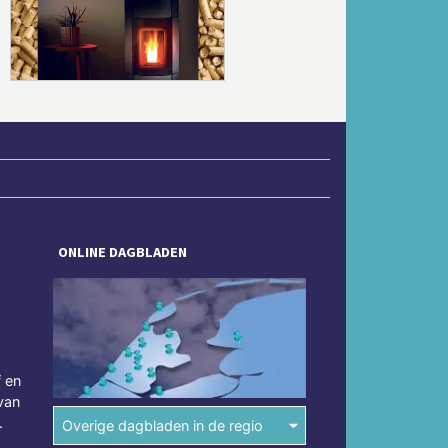
Volgende
ONLINE DAGBLADEN
f en
van
.
Overige dagbladen in de regio