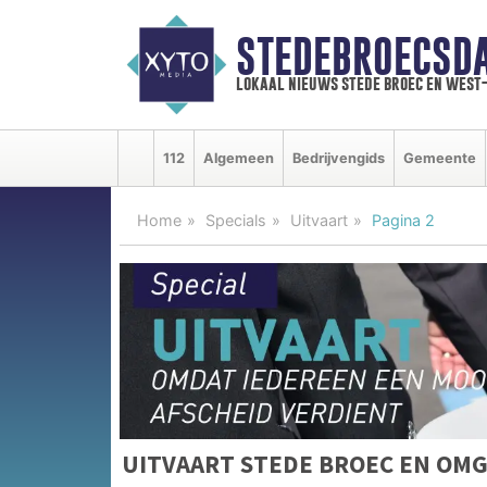
STEDEBROECSD
lokaal nieuws stede broec en west
112
Algemeen
Bedrijvengids
Gemeente
Home
Specials
Uitvaart
Pagina 2
UITVAART STEDE BROEC EN OM