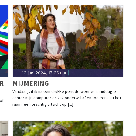
13 juni 2024, 17:36 uur
|
R
MIJMERING
Vandaag zit ik na een drukke periode weer een middagje
achter mijn computer en kijk onderwijl af en toe eens uit het
of
raam, een prachtig uitzicht op [...]