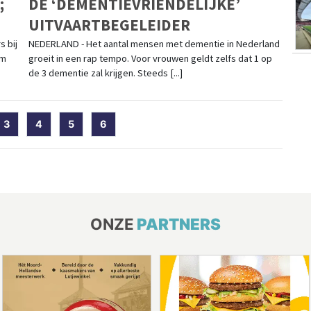
;
DE ‘DEMENTIEVRIENDELIJKE’
UITVAARTBEGELEIDER
 bij
NEDERLAND - Het aantal mensen met dementie in Nederland
am
groeit in een rap tempo. Voor vrouwen geldt zelfs dat 1 op
de 3 dementie zal krijgen. Steeds [...]
rent)
3
4
5
6
ONZE
PARTNERS