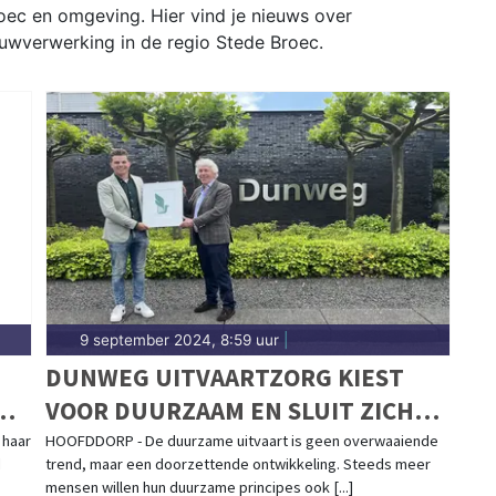
roec en omgeving. Hier vind je nieuws over
uwverwerking in de regio Stede Broec.
9 september 2024, 8:59 uur
|
DUNWEG UITVAARTZORG KIEST
DE
VOOR DUURZAAM EN SLUIT ZICH
AAN BIJ GREENLEAVE
 haar
HOOFDDORP - De duurzame uitvaart is geen overwaaiende
d
trend, maar een doorzettende ontwikkeling. Steeds meer
mensen willen hun duurzame principes ook [...]