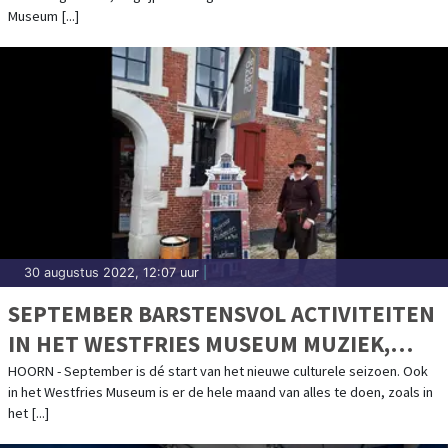
Museum [...]
30 augustus 2022, 12:07 uur
|
SEPTEMBER BARSTENSVOL ACTIVITEITEN
IN HET WESTFRIES MUSEUM MUZIEK,
HOGE LUCHTEN ÉN EEN KIJKJE IN DE
HOORN - September is dé start van het nieuwe culturele seizoen. Ook
in het Westfries Museum is er de hele maand van alles te doen, zoals in
TOEKOMST
het [...]