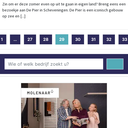
Zin om er deze zomer even op uit te gaan in eigen land? Breng eens een
bezoekje aan De Pier in Scheveningen. De Pier is een iconisch gebouw
op zee en [...]
1
...
27
28
29
(current)
30
31
32
33