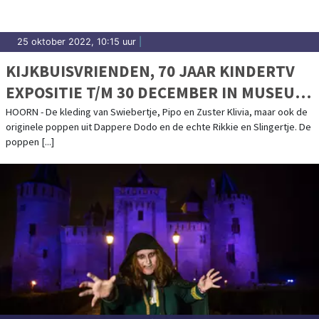
25 oktober 2022, 10:15 uur
|
KIJKBUISVRIENDEN, 70 JAAR KINDERTV
EXPOSITIE T/M 30 DECEMBER IN MUSEUM
VAN DE 20E EEUW
HOORN - De kleding van Swiebertje, Pipo en Zuster Klivia, maar ook de
originele poppen uit Dappere Dodo en de echte Rikkie en Slingertje. De
poppen [...]