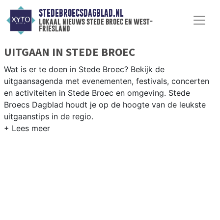
STEDEBROECSDAGBLAD.NL
lokaal nieuws stede broec en west-
friesland
UITGAAN IN STEDE BROEC
Wat is er te doen in Stede Broec? Bekijk de
uitgaansagenda met evenementen, festivals, concerten
en activiteiten in Stede Broec en omgeving. Stede
Broecs Dagblad houdt je op de hoogte van de leukste
uitgaanstips in de regio.
EVENEMENTEN STEDE BROEC
Van markten en culturele evenementen tot
muziekfestivals en culinaire events - ontdek het
complete uitgaansaanbod op stedebroecsdagblad.nl.