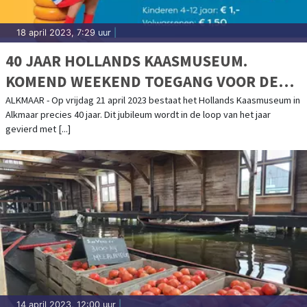
18 april 2023, 7:29 uur
|
40 JAAR HOLLANDS KAASMUSEUM.
KOMEND WEEKEND TOEGANG VOOR DE
PRIJZEN VAN 1983
ALKMAAR - Op vrijdag 21 april 2023 bestaat het Hollands Kaasmuseum in
Alkmaar precies 40 jaar. Dit jubileum wordt in de loop van het jaar
gevierd met [...]
14 april 2023, 12:00 uur
|