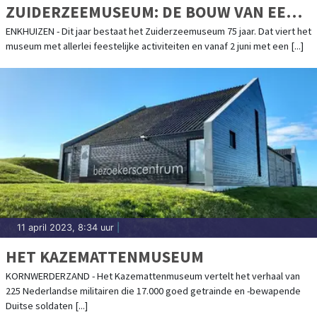
ZUIDERZEEMUSEUM: DE BOUW VAN EEN
BUITENGEWOON BIJZONDER
ENKHUIZEN - Dit jaar bestaat het Zuiderzeemuseum 75 jaar. Dat viert het
museum met allerlei feestelijke activiteiten en vanaf 2 juni met een [...]
MUSEUMDORP
11 april 2023, 8:34 uur
|
HET KAZEMATTENMUSEUM
KORNWERDERZAND - Het Kazemattenmuseum vertelt het verhaal van
225 Nederlandse militairen die 17.000 goed getrainde en -bewapende
Duitse soldaten [...]