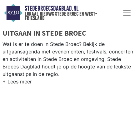
STEDEBROECSDAGBLAD.NL
lokaal nieuws stede broec en west-
friesland
UITGAAN IN STEDE BROEC
Wat is er te doen in Stede Broec? Bekijk de
uitgaansagenda met evenementen, festivals, concerten
en activiteiten in Stede Broec en omgeving. Stede
Broecs Dagblad houdt je op de hoogte van de leukste
uitgaanstips in de regio.
EVENEMENTEN STEDE BROEC
Van markten en culturele evenementen tot
muziekfestivals en culinaire events - ontdek het
complete uitgaansaanbod op stedebroecsdagblad.nl.