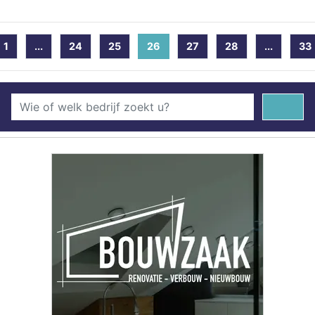
1
...
24
25
26
(current)
27
28
...
33