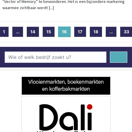
“Vector of Memory” te bewonderen. Het is een bijzondere markering
waarmee zichtbaar wordt [...]
1
...
14
15
16
(current)
17
18
...
33