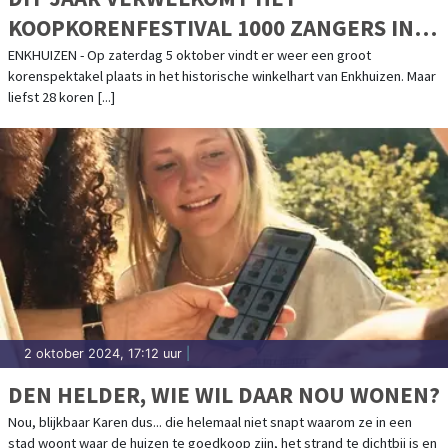
KOOPKORENFESTIVAL 1000 ZANGERS IN
ENKHUIZEN
ENKHUIZEN - Op zaterdag 5 oktober vindt er weer een groot
korenspektakel plaats in het historische winkelhart van Enkhuizen. Maar
liefst 28 koren [...]
2 oktober 2024, 17:12 uur
|
DEN HELDER, WIE WIL DAAR NOU WONEN?
Nou, blijkbaar Karen dus... die helemaal niet snapt waarom ze in een
stad woont waar de huizen te goedkoop zijn, het strand te dichtbij is en