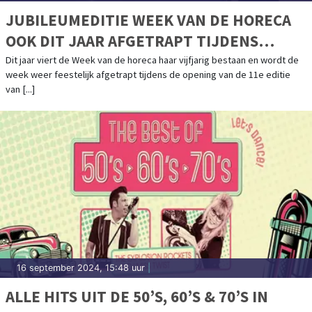
JUBILEUMEDITIE WEEK VAN DE HORECA
OOK DIT JAAR AFGETRAPT TIJDENS
OPENING GASTVRIJ ROTTERDAM
Dit jaar viert de Week van de horeca haar vijfjarig bestaan en wordt de
week weer feestelijk afgetrapt tijdens de opening van de 11e editie
van [...]
16 september 2024, 15:48 uur
|
ALLE HITS UIT DE 50’S, 60’S & 70’S IN