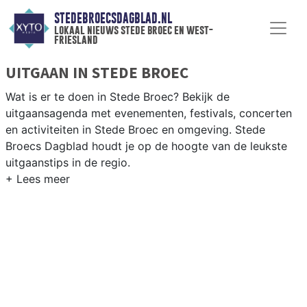
STEDEBROECSDAGBLAD.NL
lokaal nieuws stede broec en west-
friesland
UITGAAN IN STEDE BROEC
Wat is er te doen in Stede Broec? Bekijk de
uitgaansagenda met evenementen, festivals, concerten
en activiteiten in Stede Broec en omgeving. Stede
Broecs Dagblad houdt je op de hoogte van de leukste
uitgaanstips in de regio.
EVENEMENTEN STEDE BROEC
Van markten en culturele evenementen tot
muziekfestivals en culinaire events - ontdek het
complete uitgaansaanbod op stedebroecsdagblad.nl.