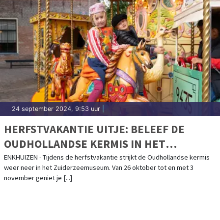
24 september 2024, 9:53 uur
|
HERFSTVAKANTIE UITJE: BELEEF DE
OUDHOLLANDSE KERMIS IN HET
ZUIDERZEEMUSEUM!
ENKHUIZEN - Tijdens de herfstvakantie strijkt de Oudhollandse kermis
weer neer in het Zuiderzeemuseum. Van 26 oktober tot en met 3
november geniet je [...]