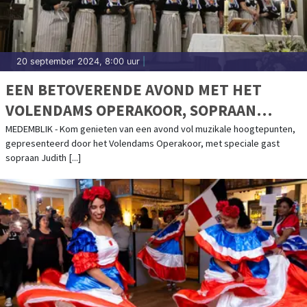
20 september 2024, 8:00 uur
|
EEN BETOVERENDE AVOND MET HET
VOLENDAMS OPERAKOOR, SOPRAAN
JUDITH WEUSTEN EN PIANIST RAMON
MEDEMBLIK - Kom genieten van een avond vol muzikale hoogtepunten,
gepresenteerd door het Volendams Operakoor, met speciale gast
VAN ENGELHOVEN IN DE
sopraan Judith [...]
BONIFACIUSKERK