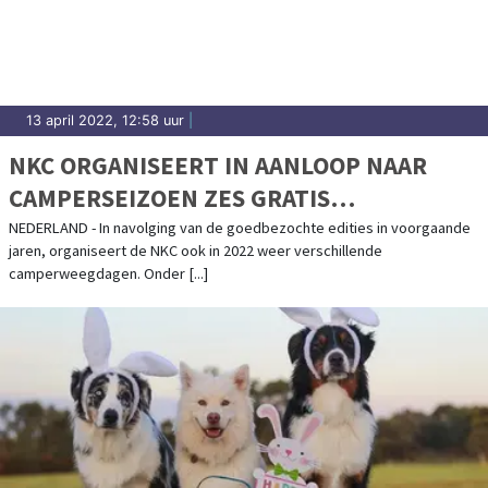
13 april 2022, 12:58 uur
|
NKC ORGANISEERT IN AANLOOP NAAR
CAMPERSEIZOEN ZES GRATIS
CAMPERWEEGDAGEN
NEDERLAND - In navolging van de goedbezochte edities in voorgaande
jaren, organiseert de NKC ook in 2022 weer verschillende
camperweegdagen. Onder [...]