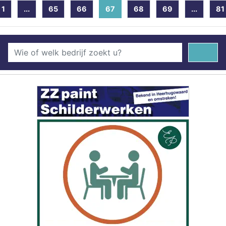
1
...
65
66
67
(current)
68
69
...
81