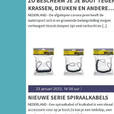
ZO BESCHERM JE JE BOOT TEGE
KRASSEN, DEUKEN EN ANDERE
SCHADE
NEDERLAND - De afgelopen corona jaren heeft de
watersport zich in en groeiende belangstelling mogen
verheugen! Vooral sloepen zijn veel verkocht en [...]
23 januari 2023, 14:36 uur
|
NIEUWE SERIE SPIRAALKABELS
NEDERLAND - Een spiraalkabel of krulkabel is een ideaal
accessoire voor op je boot.Zo kun je een tankdop, een