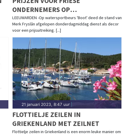
N
PRIJZEN VOOR FRIESE
ONDERNEMERS OP
WATERSPORTBEURS 'BOOT'
LEEUWARDEN -Op watersportbeurs 'Boot' deed de stand van
Merk Fryslân afgelopen donderdagmiddag dienst als decor
voor een prijsuitreiking. [...]
21 januari 2023, 8:47 uur
|
FLOTTIELJE ZEILEN IN
GRIEKENLAND MET ZEILNET
Flottielje zeilen in Griekenland is een enorm leuke manier om