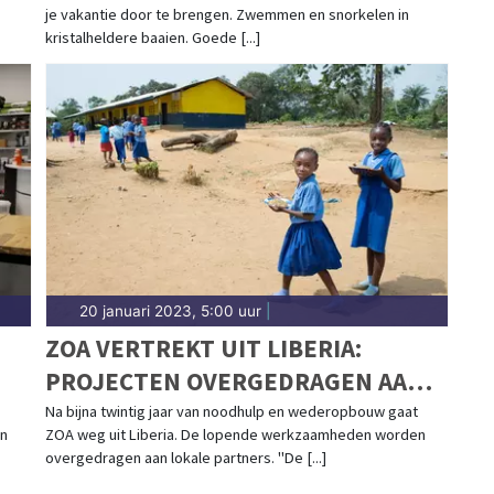
je vakantie door te brengen. Zwemmen en snorkelen in
kristalheldere baaien. Goede [...]
20 januari 2023, 5:00 uur
|
ZOA VERTREKT UIT LIBERIA:
PROJECTEN OVERGEDRAGEN AAN
LOKALE ORGANISATIES
Na bijna twintig jaar van noodhulp en wederopbouw gaat
en
ZOA weg uit Liberia. De lopende werkzaamheden worden
overgedragen aan lokale partners. "De [...]