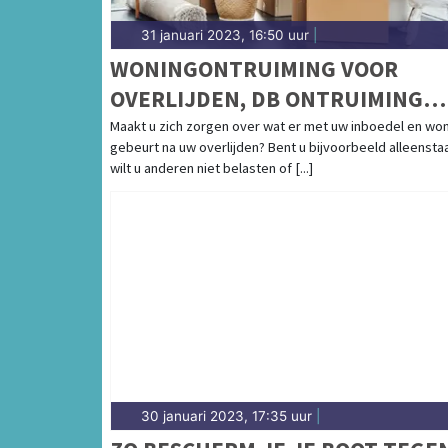
31 januari 2023, 16:50 uur
|
WONINGONTRUIMING VOOR
OVERLIJDEN, DB ONTRUIMING
HELPT
Maakt u zich zorgen over wat er met uw inboedel en wo
gebeurt na uw overlijden? Bent u bijvoorbeeld alleensta
wilt u anderen niet belasten of [...]
30 januari 2023, 17:35 uur
|