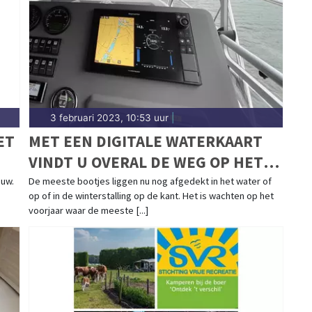
3 februari 2023, 10:53 uur
|
ET
MET EEN DIGITALE WATERKAART
VINDT U OVERAL DE WEG OP HET
WATER!
ouw.
De meeste bootjes liggen nu nog afgedekt in het water of
op of in de winterstalling op de kant. Het is wachten op het
voorjaar waar de meeste [...]