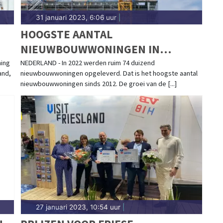
31 januari 2023, 6:06 uur
|
HOOGSTE AANTAL
NIEUWBOUWWONINGEN IN
AFGELOPEN DECENNIUM
ning
NEDERLAND - In 2022 werden ruim 74 duizend
and,
nieuwbouwwoningen opgeleverd. Dat is het hoogste aantal
nieuwbouwwoningen sinds 2012. De groei van de [...]
27 januari 2023, 10:54 uur
|