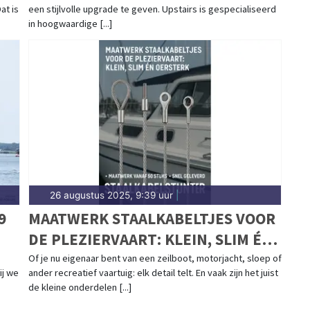
at is
een stijlvolle upgrade te geven. Upstairs is gespecialiseerd
in hoogwaardige [...]
26 augustus 2025, 9:39 uur
|
9
MAATWERK STAALKABELTJES VOOR
DE PLEZIERVAART: KLEIN, SLIM ÉN
OERSTERK
Of je nu eigenaar bent van een zeilboot, motorjacht, sloep of
ij we
ander recreatief vaartuig: elk detail telt. En vaak zijn het juist
de kleine onderdelen [...]