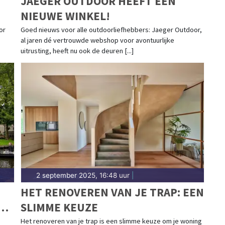
JAEGER OUTDOOR HEEFT EEN
NIEUWE WINKEL!
or
Goed nieuws voor alle outdoorliefhebbers: Jaeger Outdoor,
al jaren dé vertrouwde webshop voor avontuurlijke
uitrusting, heeft nu ook de deuren [...]
2 september 2025, 16:48 uur
|
HET RENOVEREN VAN JE TRAP: EEN
SLIMME KEUZE
Het renoveren van je trap is een slimme keuze om je woning