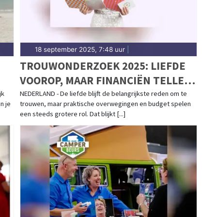
18 september 2025, 7:48 uur
|
TROUWONDERZOEK 2025: LIEFDE
VOOROP, MAAR FINANCIËN TELLEN
E
MEE
jk
NEDERLAND - De liefde blijft de belangrijkste reden om te
n je
trouwen, maar praktische overwegingen en budget spelen
een steeds grotere rol. Dat blijkt [...]