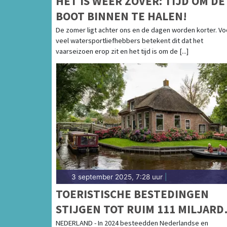
HET IS WEER ZOVER: TIJD OM DE
BOOT BINNEN TE HALEN!
De zomer ligt achter ons en de dagen worden korter. Vo
veel watersportliefhebbers betekent dit dat het
vaarseizoen erop zit en het tijd is om de [...]
3 september 2025, 7:28 uur
|
TOERISTISCHE BESTEDINGEN
STIJGEN TOT RUIM 111 MILJARD
EURO IN 2024
NEDERLAND - In 2024 besteedden Nederlandse en