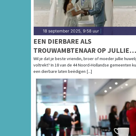
18 september 2025, 9:58 uur
|
EEN DIERBARE ALS
TROUWAMBTENAAR OP JULLIE
BRUILOFT? DIT KAN IN 18 VAN D
Wil je dat je beste vriendin, broer of moeder jullie huweli
voltrekt? In 18 van de 44 Noord-Hollandse gemeenten ku
44 NOORD-HOLLANDSE
een dierbare laten beëdigen [...]
GEMEENTEN