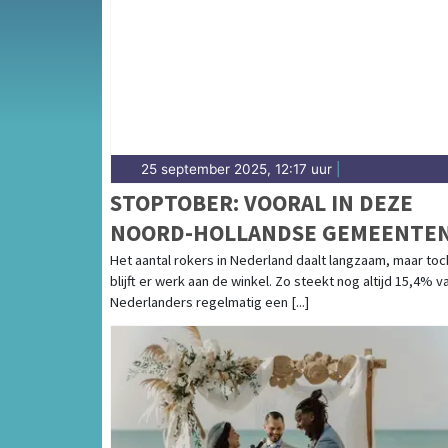
25 september 2025, 12:17 uur
|
STOPTOBER: VOORAL IN DEZE
NOORD-HOLLANDSE GEMEENTE
WORDT NOG VOLOP GEROOKT
Het aantal rokers in Nederland daalt langzaam, maar toc
blijft er werk aan de winkel. Zo steekt nog altijd 15,4% v
Nederlanders regelmatig een [...]