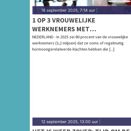
18 september 2025, 7:14 uur
|
1 OP 3 VROUWELIJKE
WERKNEMERS MET
HORMOONGERELATEERDE
NEDERLAND - In 2025 zei 80 procent van de vrouwelijke
werknemers (3,2 miljoen) dat ze soms of regelmatig
KLACHTEN VERBERGT DEZE
hormoongerelateerde klachten hebben die [...]
12 september 2025, 13:00 uur
|