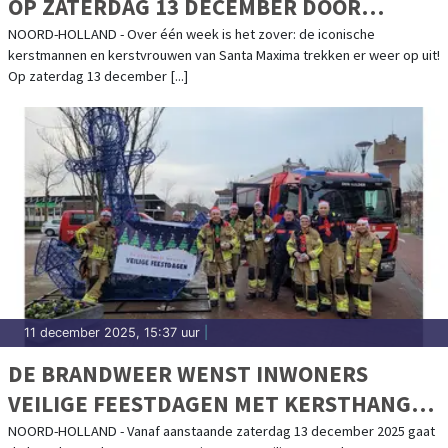
OP ZATERDAG 13 DECEMBER DOOR
NOORD-HOLLAND
NOORD-HOLLAND - Over één week is het zover: de iconische
kerstmannen en kerstvrouwen van Santa Maxima trekken er weer op uit!
Op zaterdag 13 december [...]
11 december 2025, 15:37 uur
|
DE BRANDWEER WENST INWONERS
VEILIGE FEESTDAGEN MET KERSTHANGER
OVER 112 EN HET GEEN SPOED-NUMMER
NOORD-HOLLAND - Vanaf aanstaande zaterdag 13 december 2025 gaat