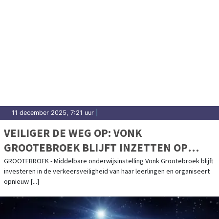
11 december 2025, 7:21 uur
|
VEILIGER DE WEG OP: VONK
GROOTEBROEK BLIJFT INZETTEN OP
JAARLIJKSE VERKEERSEDUCATIE EN
GROOTEBROEK - Middelbare onderwijsinstelling Vonk Grootebroek blijft
investeren in de verkeersveiligheid van haar leerlingen en organiseert
FIETSVERLICHTING
opnieuw [...]