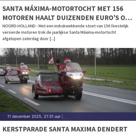
SANTA MÁXIMA-MOTORTOCHT MET 156
MOTOREN HAALT DUIZENDEN EURO’S OP
VOOR ZIEKE KINDEREN
NOORD-HOLLAND - Met een indrukwekkende stoet van 156 feestelijk
versierde motoren trok de jaarlijkse Santa Máxima-motortocht
afgelopen zaterdag door [...]
11 december 2025, 21:31 uur
|
KERSTPARADE SANTA MAXIMA DENDERT