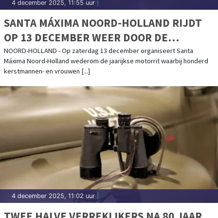
4 december 2025, 11:55 uur
|
SANTA MÁXIMA NOORD-HOLLAND RIJDT
OP 13 DECEMBER WEER DOOR DE
PROVINCIE
NOORD-HOLLAND - Op zaterdag 13 december organiseert Santa
Máxima Noord-Holland wederom de jaarijkse motorrit waarbij honderd
kerstmannen- en vrouwen [...]
4 december 2025, 11:02 uur
|
TWEE HALVE VERREKIJKERS NA 80 JAAR