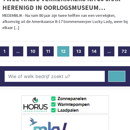
HERENIGD IN OORLOGSMUSEUM
MEDEMBLIK
MEDEMBLIK - Na ruim 80 jaar zijn twee helften van een verrekijker,
afkomstig uit de Amerikaanse B-17 bommenwerper Lucky Lady, weer bij
elkaar [...]
1
...
10
11
12
(current)
13
14
...
72