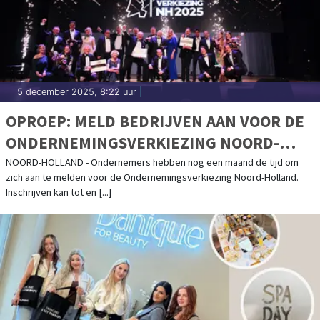
5 december 2025, 8:22 uur
|
OPROEP: MELD BEDRIJVEN AAN VOOR DE
ONDERNEMINGSVERKIEZING NOORD-
HOLLAND 2026
NOORD-HOLLAND - Ondernemers hebben nog een maand de tijd om
zich aan te melden voor de Ondernemingsverkiezing Noord-Holland.
Inschrijven kan tot en [...]