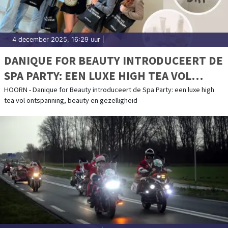
4 december 2025, 16:29 uur
|
DANIQUE FOR BEAUTY INTRODUCEERT DE
SPA PARTY: EEN LUXE HIGH TEA VOL
ONTSPANNING, BEAUTY EN
HOORN - Danique for Beauty introduceert de Spa Party: een luxe high
tea vol ontspanning, beauty en gezelligheid
GEZELLIGHEID