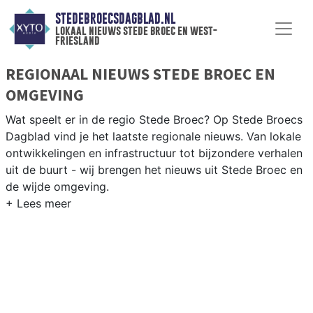
STEDEBROECSDAGBLAD.NL
lokaal nieuws stede broec en west-
friesland
REGIONAAL NIEUWS STEDE BROEC EN
OMGEVING
Wat speelt er in de regio Stede Broec? Op Stede Broecs
Dagblad vind je het laatste regionale nieuws. Van lokale
ontwikkelingen en infrastructuur tot bijzondere verhalen
uit de buurt - wij brengen het nieuws uit Stede Broec en
de wijde omgeving.
REGIONIEUWS STEDE BROEC
Naast Stede Broec volgen wij ook het nieuws uit
Enkhuizen, Drechterland, Hoorn en andere West-Friese
gemeenten.