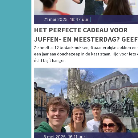
21 mei 2025, 16:47 uur
|
HET PERFECTE CADEAU VOOR
JUFFEN- EN MEESTERDAG? GEEF
EEN AVONTUUR!
Ze heeft al 12 bedankmokken, 6 paar vrolijke sokken en
een jaar aan douchezeep in de kast staan. Tijd voor iets 
écht blijft hangen.
8 mei 2025, 16:11 uur
|