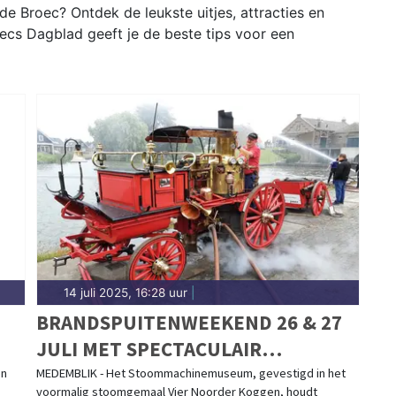
e Broec? Ontdek de leukste uitjes, attracties en
ecs Dagblad geeft je de beste tips voor een
14 juli 2025, 16:28 uur
|
BRANDSPUITENWEEKEND 26 & 27
JULI MET SPECTACULAIR
WATERSPEL
en
MEDEMBLIK - Het Stoommachinemuseum, gevestigd in het
voormalig stoomgemaal Vier Noorder Koggen, houdt