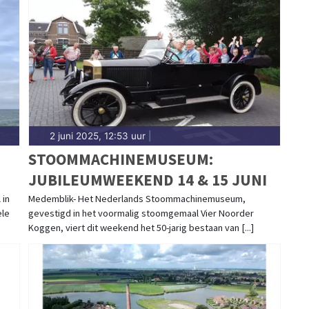
2 juni 2025, 12:53 uur
|
STOOMMACHINEMUSEUM:
JUBILEUMWEEKEND 14 & 15 JUNI
 in
Medemblik- Het Nederlands Stoommachinemuseum,
ele
gevestigd in het voormalig stoomgemaal Vier Noorder
Koggen, viert dit weekend het 50-jarig bestaan van [...]