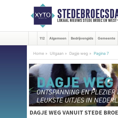
STEDEBROECSD
lokaal nieuws stede broec en west
112
Algemeen
Bedrijvengids
Gemeente
Home
Uitgaan
Dagje weg
Pagina 7
DAGJE WEG VANUIT STEDE BRO