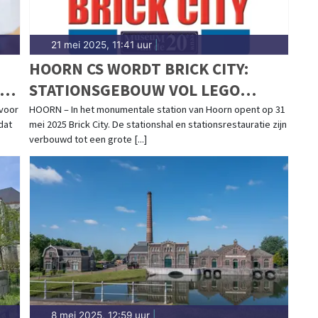
21 mei 2025, 11:41 uur
|
HOORN CS WORDT BRICK CITY:
STATIONSGEBOUW VOL LEGO
STEENTJES
 voor
HOORN – In het monumentale station van Hoorn opent op 31
dat
mei 2025 Brick City. De stationshal en stationsrestauratie zijn
verbouwd tot een grote [...]
8 mei 2025, 12:59 uur
|