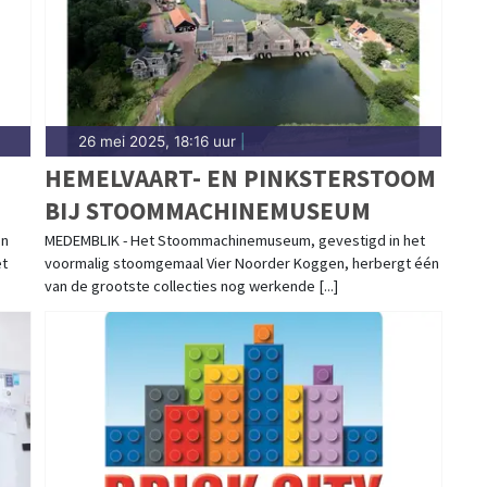
26 mei 2025, 18:16 uur
|
HEMELVAART- EN PINKSTERSTOOM
BIJ STOOMMACHINEMUSEUM
en
MEDEMBLIK - Het Stoommachinemuseum, gevestigd in het
et
voormalig stoomgemaal Vier Noorder Koggen, herbergt één
van de grootste collecties nog werkende [...]