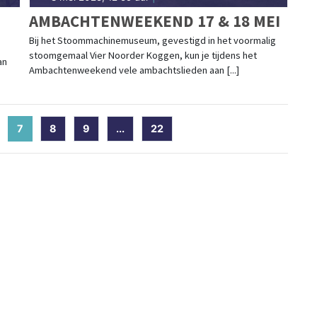
AMBACHTENWEEKEND 17 & 18 MEI
Bij het Stoommachinemuseum, gevestigd in het voormalig
stoomgemaal Vier Noorder Koggen, kun je tijdens het
an
Ambachtenweekend vele ambachtslieden aan [...]
7
(current)
8
9
...
22