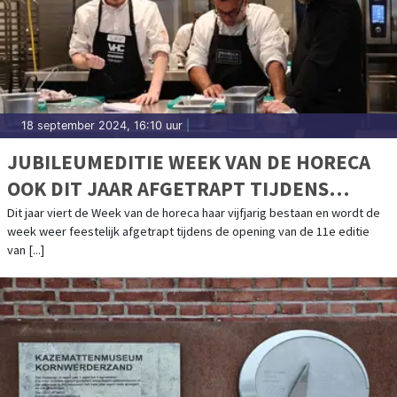
18 september 2024, 16:10 uur
|
JUBILEUMEDITIE WEEK VAN DE HORECA
OOK DIT JAAR AFGETRAPT TIJDENS
OPENING GASTVRIJ ROTTERDAM
Dit jaar viert de Week van de horeca haar vijfjarig bestaan en wordt de
week weer feestelijk afgetrapt tijdens de opening van de 11e editie
van [...]