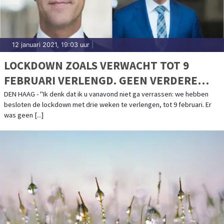
12 januari 2021, 19:03 uur
|
LOCKDOWN ZOALS VERWACHT TOT 9
FEBRUARI VERLENGD. GEEN VERDERE
AANSCHERPINGEN
DEN HAAG - "Ik denk dat ik u vanavond niet ga verrassen: we hebben
besloten de lockdown met drie weken te verlengen, tot 9 februari. Er
was geen [...]