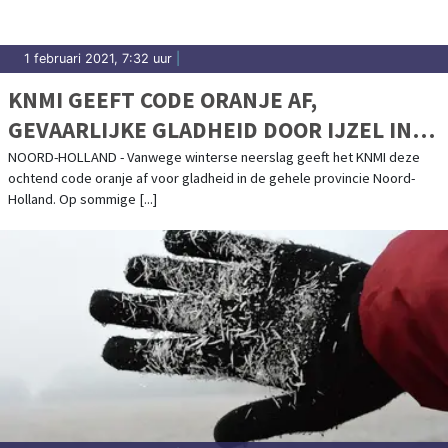
1 februari 2021, 7:32 uur
|
KNMI GEEFT CODE ORANJE AF,
GEVAARLIJKE GLADHEID DOOR IJZEL IN
PROVINCIE
NOORD-HOLLAND - Vanwege winterse neerslag geeft het KNMI deze
ochtend code oranje af voor gladheid in de gehele provincie Noord-
Holland. Op sommige [...]