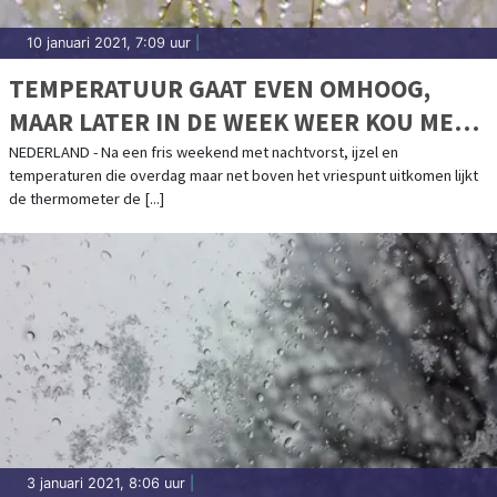
10 januari 2021, 7:09 uur
|
TEMPERATUUR GAAT EVEN OMHOOG,
MAAR LATER IN DE WEEK WEER KOU MET
WINTERSE NEERSLAG
NEDERLAND - Na een fris weekend met nachtvorst, ijzel en
temperaturen die overdag maar net boven het vriespunt uitkomen lijkt
de thermometer de [...]
3 januari 2021, 8:06 uur
|