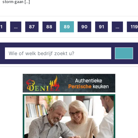
storm gaan [...]
1
...
87
88
89
(current)
90
91
...
119