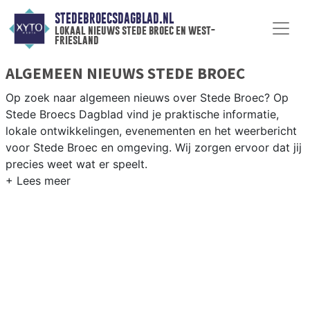
STEDEBROECSDAGBLAD.NL
lokaal nieuws stede broec en west-
friesland
ALGEMEEN NIEUWS STEDE BROEC
Op zoek naar algemeen nieuws over Stede Broec? Op
Stede Broecs Dagblad vind je praktische informatie,
lokale ontwikkelingen, evenementen en het weerbericht
voor Stede Broec en omgeving. Wij zorgen ervoor dat jij
precies weet wat er speelt.
PRAKTISCHE INFORMATIE STEDE BROEC
Van werkzaamheden op de N307 en de Streekweg tot
evenementen als de bloemencorso Bovenkarspel en het
weersbericht voor West-Friesland.