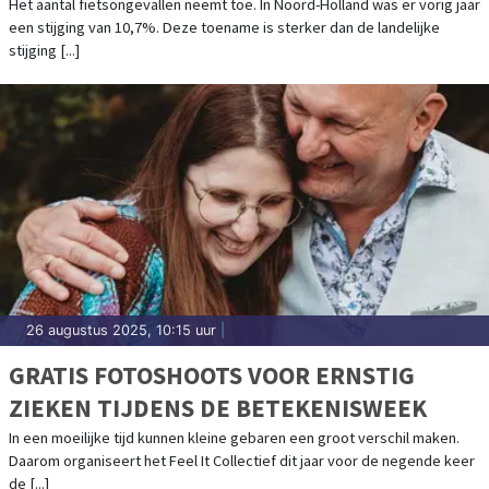
GESTEGEN MET RUIM 10%
Het aantal fietsongevallen neemt toe. In Noord-Holland was er vorig jaar
een stijging van 10,7%. Deze toename is sterker dan de landelijke
stijging [...]
26 augustus 2025, 10:15 uur
|
GRATIS FOTOSHOOTS VOOR ERNSTIG
ZIEKEN TIJDENS DE BETEKENISWEEK
In een moeilijke tijd kunnen kleine gebaren een groot verschil maken.
Daarom organiseert het Feel It Collectief dit jaar voor de negende keer
de [...]