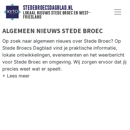
STEDEBROECSDAGBLAD.NL
lokaal nieuws stede broec en west-
friesland
ALGEMEEN NIEUWS STEDE BROEC
Op zoek naar algemeen nieuws over Stede Broec? Op
Stede Broecs Dagblad vind je praktische informatie,
lokale ontwikkelingen, evenementen en het weerbericht
voor Stede Broec en omgeving. Wij zorgen ervoor dat jij
precies weet wat er speelt.
PRAKTISCHE INFORMATIE STEDE BROEC
Van werkzaamheden op de N307 en de Streekweg tot
evenementen als de bloemencorso Bovenkarspel en het
weersbericht voor West-Friesland.