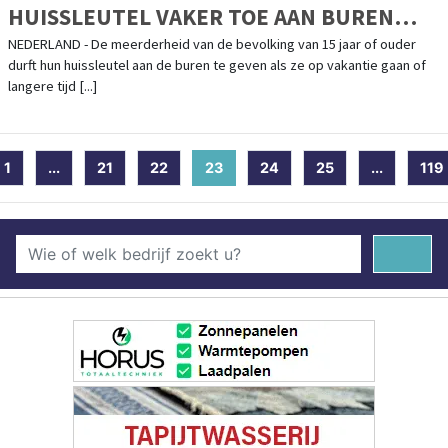
HUISSLEUTEL VAKER TOE AAN BUREN
TIJDENS VAKANTIE
NEDERLAND - De meerderheid van de bevolking van 15 jaar of ouder
durft hun huissleutel aan de buren te geven als ze op vakantie gaan of
langere tijd [...]
1
...
21
22
23
(current)
24
25
...
119