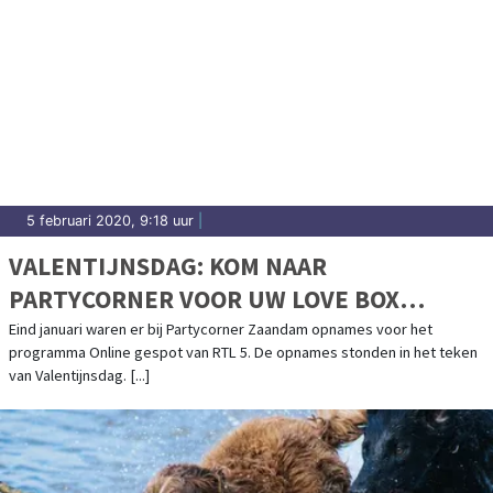
5 februari 2020, 9:18 uur
|
VALENTIJNSDAG: KOM NAAR
PARTYCORNER VOOR UW LOVE BOX
(VIDEO)
Eind januari waren er bij Partycorner Zaandam opnames voor het
programma Online gespot van RTL 5. De opnames stonden in het teken
van Valentijnsdag. [...]