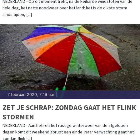
ONWEER
NEDERLAND - Op dit moment trekt, na de keiharde windstoten van de
hele dag, het natte noodweer over het land: het is de dikste storm
sinds tijden, [...]
7 februari 2020, 7:19 uur
|
ZET JE SCHRAP: ZONDAG GAAT HET FLINK
STORMEN
NEDERLAND - Aan het relatief rustige winterweer van de afgelopen
dagen komt dit weekend abrupt een einde. Naar verwachting gaat het
zondag flink [...]