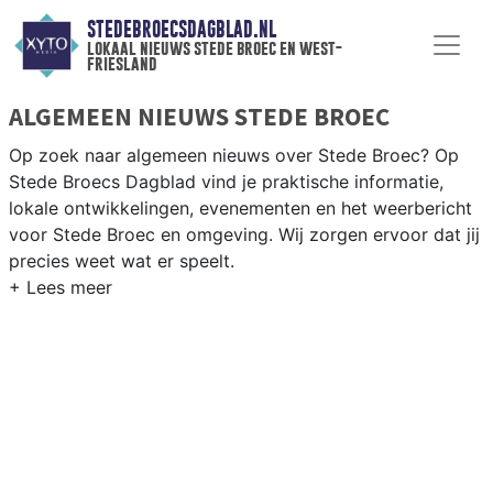
STEDEBROECSDAGBLAD.NL
lokaal nieuws stede broec en west-
friesland
ALGEMEEN NIEUWS STEDE BROEC
Op zoek naar algemeen nieuws over Stede Broec? Op
Stede Broecs Dagblad vind je praktische informatie,
lokale ontwikkelingen, evenementen en het weerbericht
voor Stede Broec en omgeving. Wij zorgen ervoor dat jij
precies weet wat er speelt.
PRAKTISCHE INFORMATIE STEDE BROEC
Van werkzaamheden op de N307 en de Streekweg tot
evenementen als de bloemencorso Bovenkarspel en het
weersbericht voor West-Friesland.