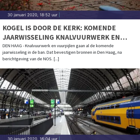
30 januari 2020, 18:52 uur
|
KOGEL IS DOOR DE KERK: KOMENDE
JAARWISSELING KNALVUURWERK EN
VUURPIJLEN VERBODEN
DEN HAAG - Knalvuurwerk en vuurpijlen gaan al de komende
jaarwisseling in de ban. Dat bevestigen bronnen in Den Haag, na
berichtgeving van de NOS. [...]
30 januari 2020, 16:04 uur
|