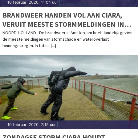
10 februari 2020, 11:04 uur
|
BRANDWEER HANDEN VOL AAN CIARA,
VERUIT MEESTE STORMMELDINGEN IN
AMSTERDAM
NOORD-HOLLAND - De brandweer in Amsterdam heeft landelijk gezien
de meeste meldingen van stormschade en wateroverlast
binnengekregen. In totaal [...]
10 februari 2020, 7:15 uur
|
ZONDAGSE STORM CIARA HOUDT