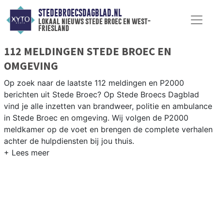
STEDEBROECSDAGBLAD.NL
lokaal nieuws stede broec en west-
friesland
112 MELDINGEN STEDE BROEC EN
OMGEVING
Op zoek naar de laatste 112 meldingen en P2000
berichten uit Stede Broec? Op Stede Broecs Dagblad
vind je alle inzetten van brandweer, politie en ambulance
in Stede Broec en omgeving. Wij volgen de P2000
meldkamer op de voet en brengen de complete verhalen
achter de hulpdiensten bij jou thuis.
P2000 MELDINGEN STEDE BROEC
Van incidenten op de N307 en de Streekweg tot
meldingen in Bovenkarspel, Grootebroek en Lutjebroek
— onze redactie brengt het 112-nieuws uit Stede Broec.