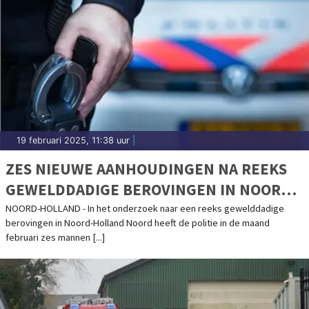
19 februari 2025, 11:38 uur
|
ZES NIEUWE AANHOUDINGEN NA REEKS
GEWELDDADIGE BEROVINGEN IN NOORD-
HOLLAND NOORD
NOORD-HOLLAND - In het onderzoek naar een reeks gewelddadige
berovingen in Noord-Holland Noord heeft de politie in de maand
februari zes mannen [...]