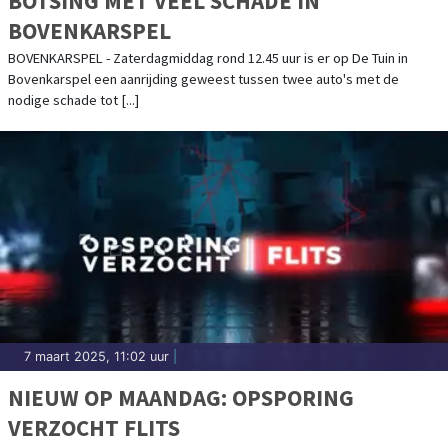
BOTSING MET VEEL SCHADE IN
BOVENKARSPEL
BOVENKARSPEL - Zaterdagmiddag rond 12.45 uur is er op De Tuin in
Bovenkarspel een aanrijding geweest tussen twee auto's met de
nodige schade tot [...]
7 maart 2025, 11:02 uur
|
NIEUW OP MAANDAG: OPSPORING
VERZOCHT FLITS