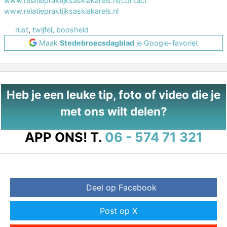
www.relatiepraktijksaskiakarels.nl/contact
www.relatiepraktijksaskiakarels.nl
rust
,
twijfel
,
boosheid
Maak
Stedebroecsdagblad
je Google-favoriet
Heb je een leuke tip, foto of video die je
met ons wilt delen?
APP ONS!
T.
06 - 574 71 321
Deel op Facebook
Post op X