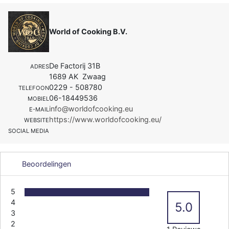
World of Cooking B.V.
De Factorij 31B
ADRES
1689 AK Zwaag
0229 - 508780
TELEFOON
06-18449536
MOBIEL
info@worldofcooking.eu
E-MAIL
https://www.worldofcooking.eu/
WEBSITE
SOCIAL MEDIA
Beoordelingen
5
4
5.0
3
2