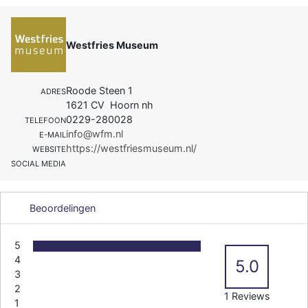
Westfries Museum
Roode Steen 1
ADRES
1621 CV Hoorn nh
0229-280028
TELEFOON
info@wfm.nl
E-MAIL
https://westfriesmuseum.nl/
WEBSITE
SOCIAL MEDIA
Beoordelingen
5
4
5.0
3
2
1 Reviews
1