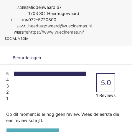
Middenwaard 67
ADRES
1703 SC Heerhugowaard
072-5720800
TELEFOON
heerhugowaard@vuecinemas.nl
E-MAIL
https://www.vuecinemas.nl/
WEBSITE
SOCIAL MEDIA
Beoordelingen
5
4
5.0
3
2
1 Reviews
1
Op dit moment is er nog geen review. Wees de eerste die
een review schrijft.