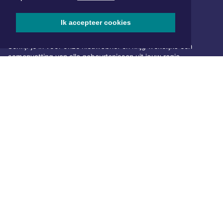
Ik accepteer cookies
NIEUWSBRIEF AANMELDEN
Schrijf je in voor onze nieuwsbrief en krijg wekelijks een
samenvatting van alle gebeurtenissen uit jouw regio.
Aanmelden
ONLINE DAGBLADEN