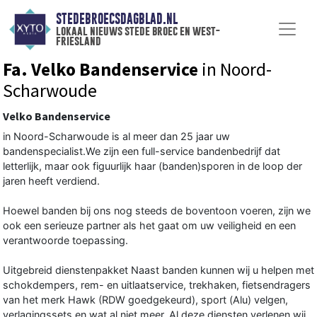
STEDEBROECSDAGBLAD.NL
lokaal nieuws stede broec en west-
friesland
Fa. Velko Bandenservice
in Noord-
Scharwoude
Velko Bandenservice
in Noord-Scharwoude is al meer dan 25 jaar uw
bandenspecialist.We zijn een full-service bandenbedrijf dat
letterlijk, maar ook figuurlijk haar (banden)sporen in de loop der
jaren heeft verdiend.
Hoewel banden bij ons nog steeds de boventoon voeren, zijn we
ook een serieuze partner als het gaat om uw veiligheid en een
verantwoorde toepassing.
Uitgebreid dienstenpakket Naast banden kunnen wij u helpen met
schokdempers, rem- en uitlaatservice, trekhaken, fietsendragers
van het merk Hawk (RDW goedgekeurd), sport (Alu) velgen,
verlagingssets en wat al niet meer. Al deze diensten verlenen wij