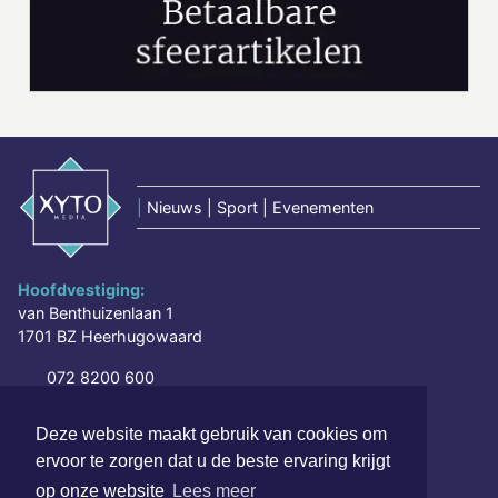
|
Nieuws | Sport | Evenementen
Hoofdvestiging:
van Benthuizenlaan 1
1701 BZ Heerhugowaard
072 8200 600
redactie@xyto.nl
www.xyto.nl
Deze website maakt gebruik van cookies om
ervoor te zorgen dat u de beste ervaring krijgt
SOCIAL MEDIA
op onze website
Lees meer