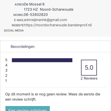
De Mossel 6
ADRES
1723 HZ Noord-Scharwoude
06-52602820
MOBIEL
wimreijmerink@gmail.com
E-MAIL
https://noordscharwoude.bandenprof.nl/
WEBSITE
SOCIAL MEDIA
Beoordelingen
5
4
5.0
3
2
2 Reviews
1
Op dit moment is er nog geen review. Wees de eerste die
een review schrijft.
Een review schrijven