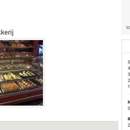
S
kerij
1
Z