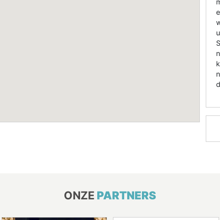
m
e
w
u
S
n
k
n
d
ONZE
PARTNERS