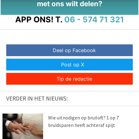
met ons wilt delen?
APP ONS!
T.
06 - 574 71 321
Deel op Facebook
Post op X
Tip de redactie
VERDER IN HET NIEUWS:
Wie uitnodigen op bruiloft? 1 op 7
bruidsparen heeft achteraf spijt