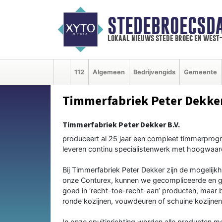
STEDEBROECSD
lokaal nieuws stede broec en west
112
Algemeen
Bedrijvengids
Gemeente
Timmerfabriek Peter Dekker
Timmerfabriek Peter Dekker B.V.
produceert al 25 jaar een compleet timmerprog
leveren continu specialistenwerk met hoogwaardige
Bij Timmerfabriek Peter Dekker zijn de mogelijk
onze Conturex, kunnen we gecompliceerde en grot
goed in ‘recht-toe-recht-aan’ producten, maar bl
ronde kozijnen, vouwdeuren of schuine kozijnen
In onze spuitinrichting worden alle producten 