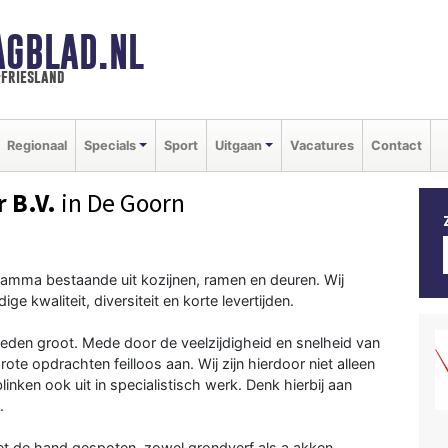
AGBLAD.NL
-friesland
Regionaal
Specials
Sport
Uitgaan
Vacatures
Contact
 B.V.
in De Goorn
ramma bestaande uit kozijnen, ramen en deuren. Wij
 kwaliteit, diversiteit en korte levertijden.
heden groot. Mede door de veelzijdigheid en snelheid van
e opdrachten feilloos aan. Wij zijn hierdoor niet alleen
inken ook uit in specialistisch werk. Denk hierbij aan
.
met de hand gespoten, zowel grondverf als a akken.