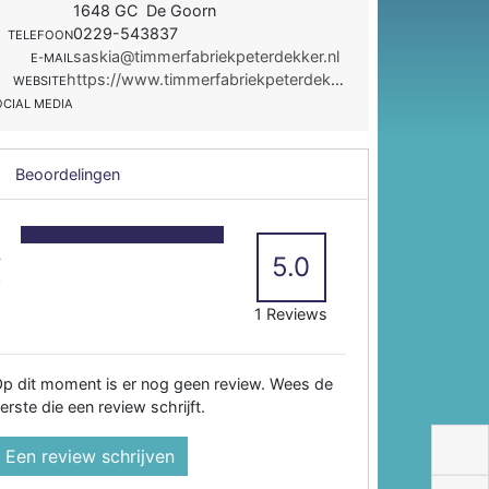
1648 GC De Goorn
0229-543837
TELEFOON
saskia@timmerfabriekpeterdekker.nl
E-MAIL
https://www.timmerfabriekpeterdekker.nl/
WEBSITE
OCIAL MEDIA
Beoordelingen
5
4
5.0
3
2
1 Reviews
p dit moment is er nog geen review. Wees de
erste die een review schrijft.
Een review schrijven