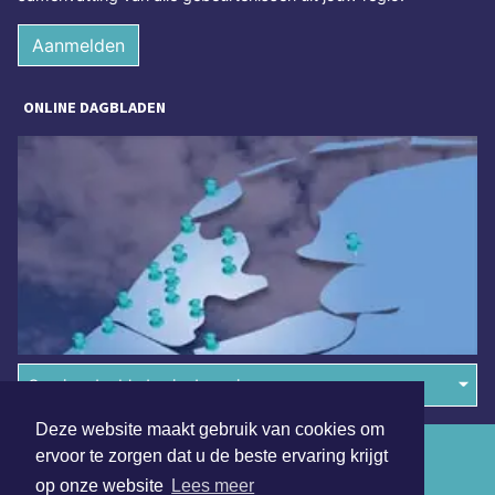
Aanmelden
ONLINE DAGBLADEN
Overige dagbladen in de regio
Deze website maakt gebruik van cookies om
Algemene voorwaarden
ervoor te zorgen dat u de beste ervaring krijgt
op onze website
Lees meer
Disclaimer