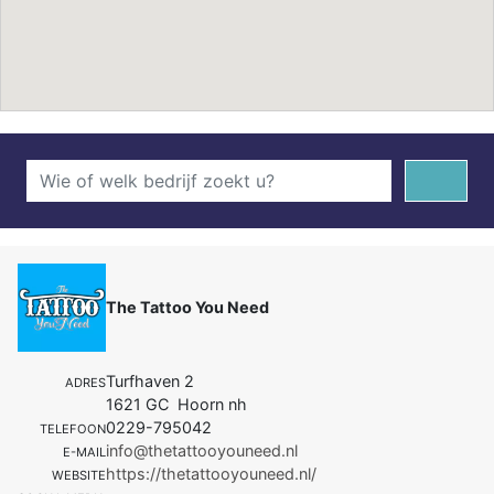
The Tattoo You Need
Turfhaven 2
ADRES
1621 GC Hoorn nh
0229-795042
TELEFOON
info@thetattooyouneed.nl
E-MAIL
https://thetattooyouneed.nl/
WEBSITE