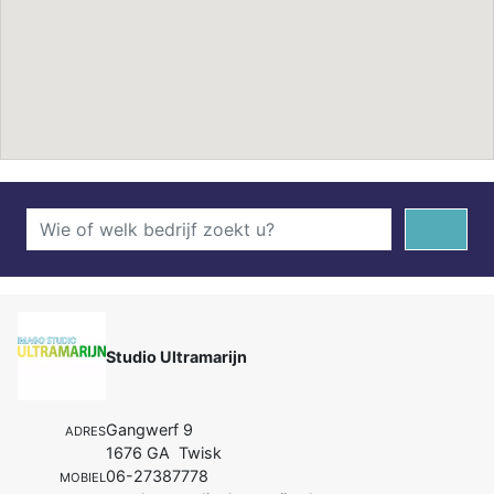
Studio Ultramarijn
Gangwerf 9
ADRES
1676 GA Twisk
06-27387778
MOBIEL