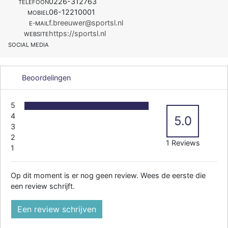
0226-312763
TELEFOON
06-12210001
MOBIEL
f.breeuwer@sportsl.nl
E-MAIL
https://sportsl.nl
WEBSITE
SOCIAL MEDIA
Beoordelingen
5
4
5.0
3
2
1 Reviews
1
Op dit moment is er nog geen review. Wees de eerste die
een review schrijft.
Een review schrijven