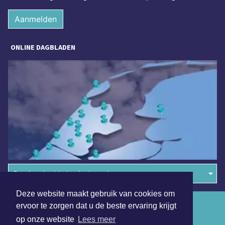
Aanmelden
ONLINE DAGBLADEN
Overige dagbladen in de regio
Deze website maakt gebruik van cookies om
Algemene voorwaarden
ervoor te zorgen dat u de beste ervaring krijgt
op onze website
Lees meer
Disclaimer