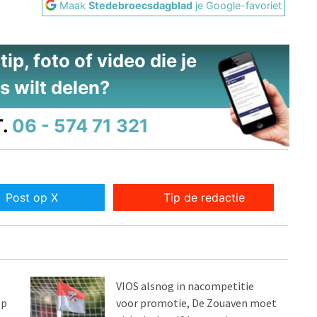
Maak
Stedebroecsdagblad
je Google-favoriet
ip, foto of video die je
s wilt delen?
.
06 - 574 71 321
Post op X
Tip de redactie
VIOS alsnog in nacompetitie
op
voor promotie, De Zouaven moet