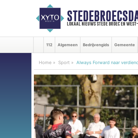
STEDEBROECSD
lokaal nieuws stede broec en west
112
Algemeen
Bedrijvengids
Gemeente
Home
Sport
Always Forward naar verdien