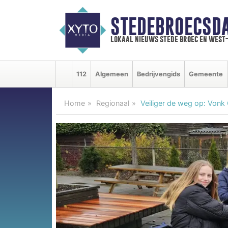
STEDEBROECSD
lokaal nieuws stede broec en west
112
Algemeen
Bedrijvengids
Gemeente
Home
Regionaal
Veiliger de weg op: Vonk G