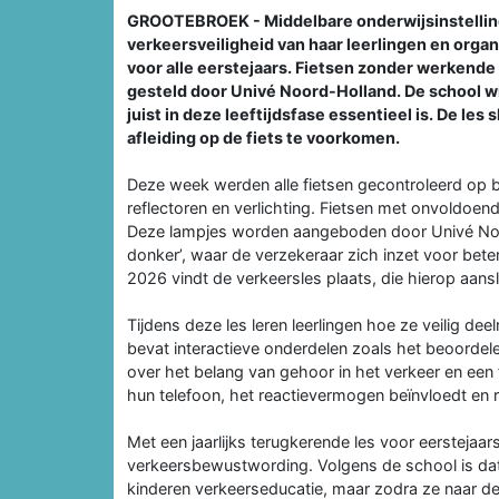
GROOTEBROEK - Middelbare onderwijsinstelling 
verkeersveiligheid van haar leerlingen en orga
voor alle eerstejaars. Fietsen zonder werkende
gesteld door Univé Noord-Holland. De school w
juist in deze leeftijdsfase essentieel is. De l
afleiding op de fiets te voorkomen.
Deze week werden alle fietsen gecontroleerd op 
reflectoren en verlichting. Fietsen met onvoldoen
Deze lampjes worden aangeboden door Univé Noor
donker’, waar de verzekeraar zich inzet voor bete
2026 vindt de verkeersles plaats, die hierop aansl
Tijdens deze les leren leerlingen hoe ze veilig d
bevat interactieve onderdelen zoals het beoordelen 
over het belang van gehoor in het verkeer en een f
hun telefoon, het reactievermogen beïnvloedt en r
Met een jaarlijks terugkerende les voor eerstejaa
verkeersbewustwording. Volgens de school is dat ju
kinderen verkeerseducatie, maar zodra ze naar de