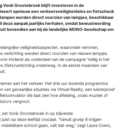
Vonk Grootebroek blijft investeren in de
niseert opnieuw een verkeersveiligheidsles en fietscheck
 lampen worden direct voorzien van lampjes, beschikbaar
il deze aanpak jaarlijks herhalen, omdat bewustwording
es sluit bovendien aan bij de landelijke MONO-boodschap om
belangrijke veiligheidsaspecten, waaronder remmen,
de verlichting werden direct voorzien van nieuwe lampjes.
d-Holland als onderdeel van de campagne ‘Veilig in het
re (fiets)verlichting onderweg. In de eerste maanden van
uit.
eelnemen aan het verkeer. Het drie uur durende programma
van gevaarlijke situaties via Virtual Reality, een luisterproef
ietssimulator die laat zien hoe afleiding, zoals muziek of
isico’s vergroot.
rs zet Vonk Grootebroek in op blijvende
ist op deze leeftijd cruciaal. “Vanuit groep 8 krijgen
 middelbare school gaan, valt dat weg,” zegt Laura Coers,