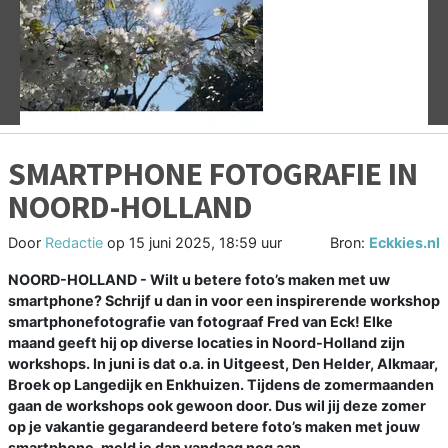
Vorige
V
SMARTPHONE FOTOGRAFIE IN
NOORD-HOLLAND
Door
Redactie
op
15 juni 2025, 18:59 uur
Bron:
Eckkies.nl
NOORD-HOLLAND - Wilt u betere foto’s maken met uw
smartphone? Schrijf u dan in voor een inspirerende workshop
smartphonefotografie van fotograaf Fred van Eck! Elke
maand geeft hij op diverse locaties in Noord-Holland zijn
workshops. In juni is dat o.a. in Uitgeest, Den Helder, Alkmaar,
Broek op Langedijk en Enkhuizen. Tijdens de zomermaanden
gaan de workshops ook gewoon door. Dus wil jij deze zomer
op je vakantie gegarandeerd betere foto’s maken met jouw
smartphone, meld je dan vandaag nog aan.