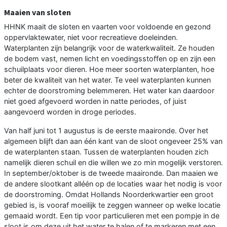
Maaien van sloten
HHNK maait de sloten en vaarten voor voldoende en gezond
oppervlaktewater, niet voor recreatieve doeleinden.
Waterplanten zijn belangrijk voor de waterkwaliteit. Ze houden
de bodem vast, nemen licht en voedingsstoffen op en zijn een
schuilplaats voor dieren. Hoe meer soorten waterplanten, hoe
beter de kwaliteit van het water. Te veel waterplanten kunnen
echter de doorstroming belemmeren. Het water kan daardoor
niet goed afgevoerd worden in natte periodes, of juist
aangevoerd worden in droge periodes.
Van half juni tot 1 augustus is de eerste maaironde. Over het
algemeen blijft dan aan één kant van de sloot ongeveer 25% van
de waterplanten staan. Tussen de waterplanten houden zich
namelijk dieren schuil en die willen we zo min mogelijk verstoren.
In september/oktober is de tweede maaironde. Dan maaien we
de andere slootkant alléén op de locaties waar het nodig is voor
de doorstroming. Omdat Hollands Noorderkwartier een groot
gebied is, is vooraf moeilijk te zeggen wanneer op welke locatie
gemaaid wordt. Een tip voor particulieren met een pompje in de
sloot is om deze uit het water te halen of te markeren met een