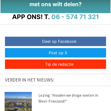
met ons wilt delen?
APP ONS!
T.
06 - 574 71 321
Deel op Facebook
Post op X
Tip de redactie
VERDER IN HET NIEUWS:
Lezing: ‘Houden we droge voeten in
West-Friesland?’