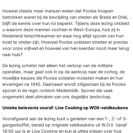
Hoewel steeds meer mensen weten dat Poolse troepen
betrokken waren bij de bevrijding van steden als Breda en Driel,
blijft de kennis over hun rol beperkt. Tijdens deze lezing ontdekt
u waarom deze mannen vochten in West-Europa, hoe zij in
Nederland terechtkwamen en waar nog altijd sporen van hun
inzet te vinden zijn. Hoeveel Poolse soldaten streden er precies
voor onze vrijheid en hoeveel van hen keerden nooit meer terug
naar huis?
De lezing schetst niet alleen het verloop van de militaire
operaties, maar gaat ook in op de aanloop naar de oorlog, de
moeilijke keuzes die Poolse soldaten moesten maken en hun
ervaringen na 1945. Daarnaast wordt stilgestaan bij de Poolse
sporen in de regio rondom Medemblik. Sporen die vaak
ongemerkt deel uitmaken van ons dagelijks landschap.
Unieke belevenis vooraf: Live Cooking op WOII-veldkeukens
Voorafgaand aan de lezing kunt u genieten van een 1-, 2- of 3-
gangenbuffet, bereid op originele veldkeukens uit W.O.II. Vanaf
18:00 uur is er Live Cooking en kun je uitleg krijgen over hoe