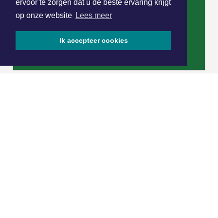
ervoor te zorgen dat u de beste ervaring krijgt
op onze website
Lees meer
Ik accepteer cookies
|
Nieuws | Sport | Evenementen
Hoofdvestiging:
van Benthuizenlaan 1
1701 BZ Heerhugowaard
072 8200 600
redactie@xyto.nl