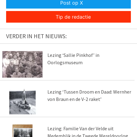
Post op X
Tip de redactie
VERDER IN HET NIEUWS:
Lezing ‘Sallie Pinkhof’ in
Oorlogsmuseum
Lezing ‘Tussen Droom en Daad: Wernher
von Braun en de V-2 raket’
Lezing: Familie Van der Velde uit
Medemblik in de Tweede Wereldoorlog