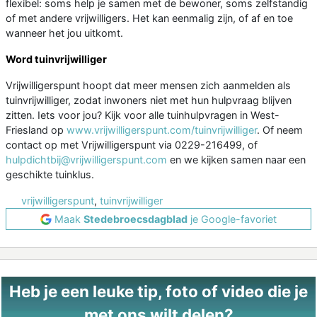
flexibel: soms help je samen met de bewoner, soms zelfstandig
of met andere vrijwilligers. Het kan eenmalig zijn, of af en toe
wanneer het jou uitkomt.
Word tuinvrijwilliger
Vrijwilligerspunt hoopt dat meer mensen zich aanmelden als
tuinvrijwilliger, zodat inwoners niet met hun hulpvraag blijven
zitten. Iets voor jou? Kijk voor alle tuinhulpvragen in West-
Friesland op
www.vrijwilligerspunt.com/tuinvrijwilliger
. Of neem
contact op met Vrijwilligerspunt via 0229-216499, of
hulpdichtbij@vrijwilligerspunt.com
en we kijken samen naar een
geschikte tuinklus.
vrijwilligerspunt
,
tuinvrijwilliger
Maak
Stedebroecsdagblad
je Google-favoriet
Heb je een leuke tip, foto of video die je
met ons wilt delen?