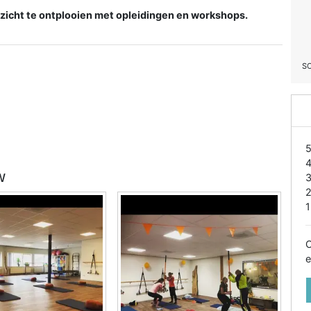
m zicht te ontplooien met opleidingen en workshops.
S
w
1
O
e