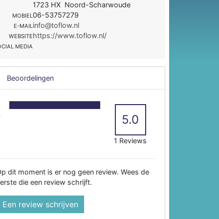
1723 HX Noord-Scharwoude
06-53757279
MOBIEL
info@toflow.nl
E-MAIL
https://www.toflow.nl/
WEBSITE
OCIAL MEDIA
Beoordelingen
5
4
5.0
3
2
1 Reviews
p dit moment is er nog geen review. Wees de
erste die een review schrijft.
Een review schrijven