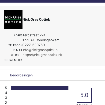
Nick Gras Optiek
Terpstraat 27a
ADRES
1771 AC Wieringerwerf
0227-600760
TELEFOON
info@nickgrasoptiek.nl
E-MAIL
https://nickgrasoptiek.nl/
WEBSITE
SOCIAL MEDIA
Beoordelingen
5
4
5.0
3
2