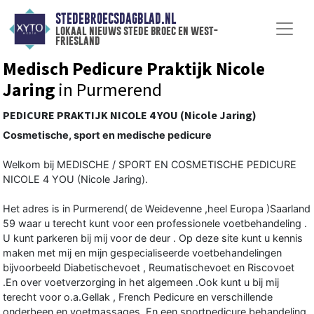
STEDEBROECSDAGBLAD.NL
lokaal nieuws stede broec en west-
friesland
Medisch Pedicure Praktijk Nicole
Jaring
in Purmerend
PEDICURE PRAKTIJK NICOLE 4 YOU (Nicole Jaring)
Cosmetische, sport en medische pedicure
Welkom bij MEDISCHE / SPORT EN COSMETISCHE PEDICURE
NICOLE 4 YOU (Nicole Jaring).
Het adres is in Purmerend( de Weidevenne ,heel Europa )Saarland
59 waar u terecht kunt voor een professionele voetbehandeling .
U kunt parkeren bij mij voor de deur . Op deze site kunt u kennis
maken met mij en mijn gespecialiseerde voetbehandelingen
bijvoorbeeld Diabetischevoet , Reumatischevoet en Riscovoet
.En over voetverzorging in het algemeen .Ook kunt u bij mij
terecht voor o.a.Gellak , French Pedicure en verschillende
onderbeen en voetmassages. En een sportpedicure behandeling.