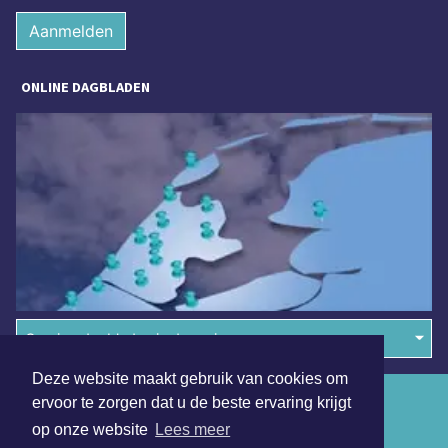
Aanmelden
ONLINE DAGBLADEN
Overige dagbladen in de regio
Deze website maakt gebruik van cookies om
Algemene voorwaarden
ervoor te zorgen dat u de beste ervaring krijgt
op onze website
Lees meer
Disclaimer