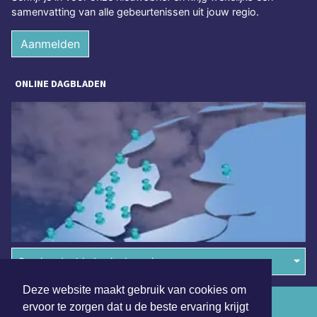
samenvatting van alle gebeurtenissen uit jouw regio.
Aanmelden
ONLINE DAGBLADEN
Overige dagbladen in de regio
Deze website maakt gebruik van cookies om
Algemene voorwaarden
ervoor te zorgen dat u de beste ervaring krijgt