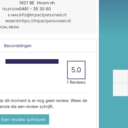
1621 BE Hoorn nh
0481 - 35 30 60
TELEFOON
info@impactpersoneel.nl
E-MAIL
https://impactpersoneel.nl/
WEBSITE
OCIAL MEDIA
Beoordelingen
5
4
5.0
3
2
1 Reviews
p dit moment is er nog geen review. Wees de
erste die een review schrijft.
Een review schrijven