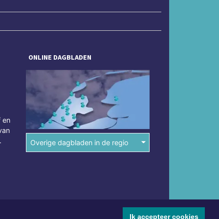
ONLINE DAGBLADEN
f en
van
.
Overige dagbladen in de regio
Ik accepteer cookies