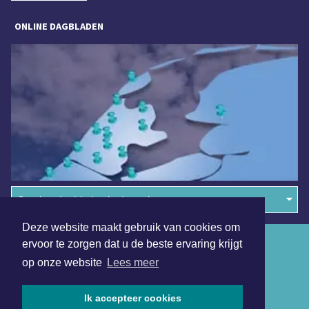
ONLINE DAGBLADEN
Overige dagbladen in de regio
Deze website maakt gebruik van cookies om
Algemene voorwaarden
ervoor te zorgen dat u de beste ervaring krijgt
op onze website
Lees meer
Disclaimer
Privacy Statement
Ik accepteer cookies