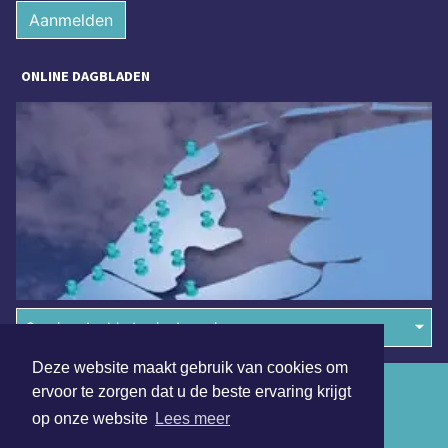
Aanmelden
ONLINE DAGBLADEN
Overige dagbladen in de regio
Deze website maakt gebruik van cookies om
Algemene voorwaarden
ervoor te zorgen dat u de beste ervaring krijgt
op onze website
Lees meer
Disclaimer