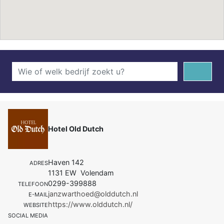
Hotel Old Dutch
Haven 142
ADRES
1131 EW Volendam
0299-399888
TELEFOON
janzwarthoed@olddutch.nl
E-MAIL
https://www.olddutch.nl/
WEBSITE
SOCIAL MEDIA