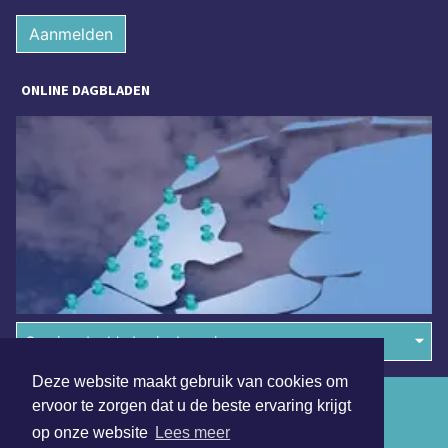
Aanmelden
ONLINE DAGBLADEN
Overige dagbladen in de regio
Deze website maakt gebruik van cookies om
Algemene voorwaarden
ervoor te zorgen dat u de beste ervaring krijgt
op onze website
Lees meer
Disclaimer