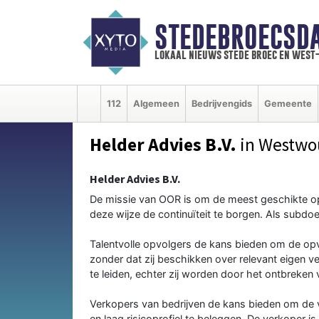
STEDEBROECSD
lokaal nieuws stede broec en west
112
Algemeen
Bedrijvengids
Gemeente
Helder Advies B.V.
in Westwo
Helder Advies B.V.
De missie van OOR is om de meest geschikte op
deze wijze de continuïteit te borgen. Als subdo
Talentvolle opvolgers de kans bieden om de opvo
zonder dat zij beschikken over relevant eigen v
te leiden, echter zij worden door het ontbrek
Verkopers van bedrijven de kans bieden om de v
en laag risicoprofiel te beleggen. De verkoper i