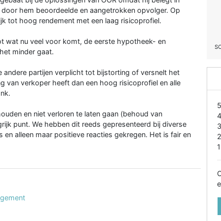
et de door hem beoordeelde en aangetrokken opvolger. Op
ijk tot hoog rendement met een laag risicoprofiel.
 tot wat nu veel voor komt, de eerste hypotheek- en
S
 het minder gaat.
andere partijen verplicht tot bijstorting of versnelt het
ng van verkoper heeft dan een hoog risicoprofiel en alle
ank.
houden en niet verloren te laten gaan (behoud van
grijk punt. We hebben dit reeds gepresenteerd bij diverse
n alleen maar positieve reacties gekregen. Het is fair en
1
O
e
nagement