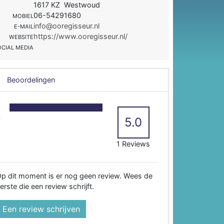
1617 KZ Westwoud
06-54291680
MOBIEL
info@ooregisseur.nl
E-MAIL
https://www.ooregisseur.nl/
WEBSITE
OCIAL MEDIA
Beoordelingen
5
4
5.0
3
2
1 Reviews
p dit moment is er nog geen review. Wees de
erste die een review schrijft.
Een review schrijven