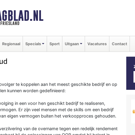
AGBLAD.NL
-friesland
Regionaal
Specials
Sport
Uitgaan
Vacatures
Contact
ud
volger te koppelen aan het meest geschikte bedrijf en op
elen kunnen worden gedefinieerd:
lging in een voor hen geschikt bedrijf te realiseren,
ermogen. Er zijn veel mensen met de skills om een bedrijf
en van eigen vermogen buiten het verkoopproces gehouden.
erzilvering van de overname tegen een redelijk rendement
s gebaat bij de oplossingen van OOR omdat hij belegt in