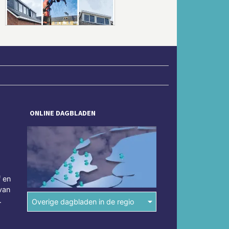
ONLINE DAGBLADEN
f en
van
.
Overige dagbladen in de regio