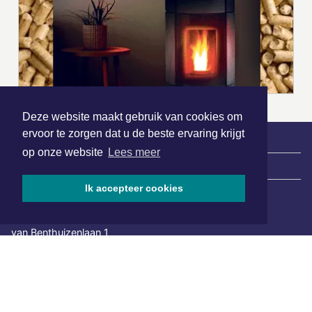
Deze website maakt gebruik van cookies om
ervoor te zorgen dat u de beste ervaring krijgt
op onze website
Lees meer
|
Nieuws | Sport | Evenementen
Ik accepteer cookies
Hoofdvestiging:
van Benthuizenlaan 1
1701 BZ Heerhugowaard
072 8200 600
redactie@xyto.nl
www.xyto.nl