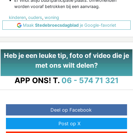
Er vindt altijd buurtparticipatie plaats: omwonenden
worden vooraf betrokken bij een aanvraag.
kinderen
,
ouders
,
woning
Maak
Stedebroecsdagblad
je Google-favoriet
Heb je een leuke tip, foto of video die je
met ons wilt delen?
APP ONS!
T.
06 - 574 71 321
Deel op Facebook
Post op X