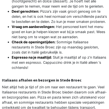
(hoofdgerecht) en dolce (dessert). Je hoeft niet alle
gangen te nemen, maar neem wel de tijd om te genieten.
Deel gerechten:
Pizza's zijn vaak groot genoeg om te
delen, en het is ook heel normaal om verschillende pasta's
te bestellen en te delen. Zo kun je meer smaken proberen.
Vraag om aanbevelingen:
Het personeel kent het menu
goed en kan je helpen kiezen wat bij je smaak past. Wees
niet bang om te vragen wat ze aanraden.
Check de openingstijden:
Sommige Italiaanse
restaurants in Stede Broec zijn op maandag gesloten,
zoals dat in Italië gebruikelijk is.
Espresso na je maaltijd:
Sluit je maaltijd af op z'n Italiaans
met een espresso. Cappuccino drink je in Italië alleen 's
ochtends!
Italiaans afhalen en bezorgen in Stede Broec
Niet altijd heb je tijd of zin om naar een restaurant te gaan. Veel
Italiaanse restaurants in Stede Broec bieden daarom ook afhaal-
en bezorgopties aan. Pizza en pasta lenen zich uitstekend voor
afhaal, en sommige restaurants hebben speciale verpakkingen
ontwikkeld om de kwaliteit te behouden tijdens transport.