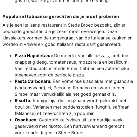
gasten, wat zorgt voor een complete ervaring.
Populaire Italiaanse gerechten die je moet proberen
Als je een Italiaans restaurant in Stede Broec bezoekt, zijn er
bepaalde gerechten die je zeker moet overwegen. Deze
klassiekers vormen de ruggengraat van de Italiaanse keuken en
worden in vrijwel elk goed Italiaans restaurant geserveerd:
Pizza Napoletana:
De moeder van alle pizza's, met dun
knapperig deeg, tomatensaus, mozzarella en basilicum.
Veel restaurants in Stede Broec hebben een authentieke
steenoven voor de perfecte pizza.
Pasta Carbonara:
Een Romeinse klassieker met guanciale
(varkenswang), ei, Pecorino Romano en zwarte peper.
Simpel maar verrukkelijk als het goed gemaakt is.
Risotto:
Romige rijst die langzaam wordt gekookt met
bouillon. Varianten met paddenstoelen (funghi), saffraan
(Milanese) of zeevruchten zijn populair.
Ossobuco:
Gestoofd kalfsvlees uit Lombardije, vaak
geserveerd met risotto. Een hartverwarmend gerecht
voor koude dagen in Stede Broec.