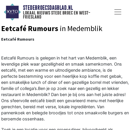
STEDEBROECSDAGBLAD.NL
lokaal nieuws stede broec en west-
friesland
Eetcafé Rumours
in Medemblik
Eetcafé Rumours
Eetcafé Rumours is gelegen in het hart van Medemblik, een
levendige plek waar gezelligheid en smaak samenkomen. Ons
eetcafé, met een warme en uitnodigende ambiance, is de
perfecte bestemming voor een heerlijke kop koffie met gebak,
een smakelijke lunch of diner of een gezellige borrel met vrienden,
familie of collega’s.Ben je op zoek naar een gezellig en lekker
restaurant in Medemblik? Dan ben je bij ons aan het juiste adres!
Ons sfeervolle eetcafé biedt een gevarieerd
menu
met heerlijke
gerechten, bereid met verse, lokale ingrediënten. Van
pannenkoek en belegde broodjes tot onze smaakvolle burgers en
beroemde ossenhaas.
Zoek je een locatie voor een groepsdiner, bijvoorbeeld als