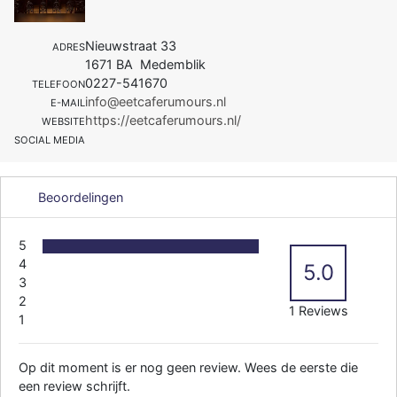
Nieuwstraat 33
ADRES
1671 BA Medemblik
0227-541670
TELEFOON
info@eetcaferumours.nl
E-MAIL
https://eetcaferumours.nl/
WEBSITE
SOCIAL MEDIA
Beoordelingen
5
4
5.0
3
2
1 Reviews
1
Op dit moment is er nog geen review. Wees de eerste die
een review schrijft.